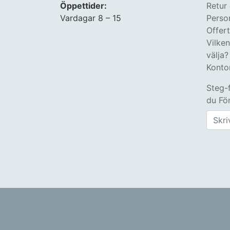
Öppettider:
Retur
Vardagar 8 – 15
Perso
Offer
Vilke
välja?
Konto
Steg-
du Fön