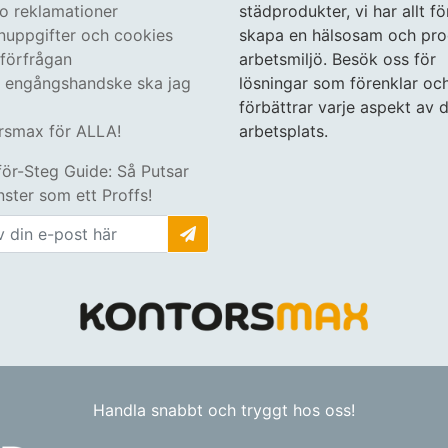
 o reklamationer
städprodukter, vi har allt fö
nuppgifter och cookies
skapa en hälsosam och pro
tförfrågan
arbetsmiljö. Besök oss för
n engångshandske ska jag
lösningar som förenklar oc
förbättrar varje aspekt av d
rsmax för ALLA!
arbetsplats.
för-Steg Guide: Så Putsar
ster som ett Proffs!
Handla snabbt och tryggt hos oss!