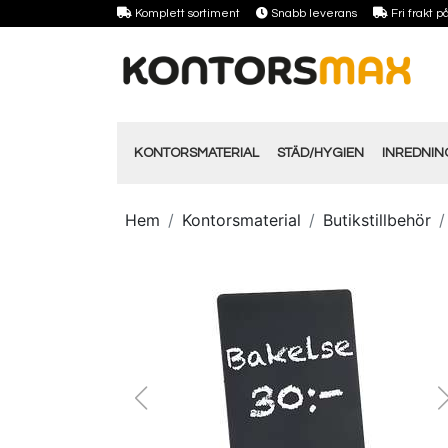
Komplett sortiment
Snabb leverans
Fri frakt 
KONTORSMATERIAL
STÄD/HYGIEN
INREDNI
Hem
Kontorsmaterial
Butikstillbehör