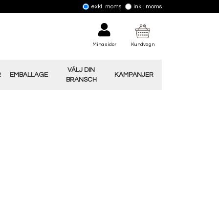
exkl. moms
inkl. moms
Mina sidor
Kundvagn
VÄLJ DIN
R
EMBALLAGE
KAMPANJER
BRANSCH