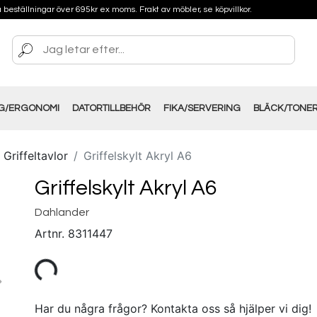
på beställningar över 695kr ex moms. Frakt av möbler, se köpvillkor.
NG/ERGONOMI
DATORTILLBEHÖR
FIKA/SERVERING
BLÄCK/TONE
Griffeltavlor
Griffelskylt Akryl A6
Griffelskylt Akryl A6
Dahlander
Artnr.
8311447
Har du några frågor? Kontakta oss så hjälper vi dig!