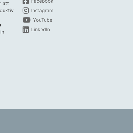
Facebook
r att
duktiv
Instagram
YouTube
h
LinkedIn
in