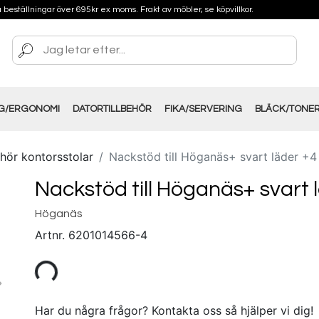
på beställningar över 695kr ex moms. Frakt av möbler, se köpvillkor.
NG/ERGONOMI
DATORTILLBEHÖR
FIKA/SERVERING
BLÄCK/TONE
ehör kontorsstolar
Nackstöd till Höganäs+ svart läder +
Nackstöd till Höganäs+ svart 
Höganäs
Artnr.
6201014566-4
Har du några frågor? Kontakta oss så hjälper vi dig!