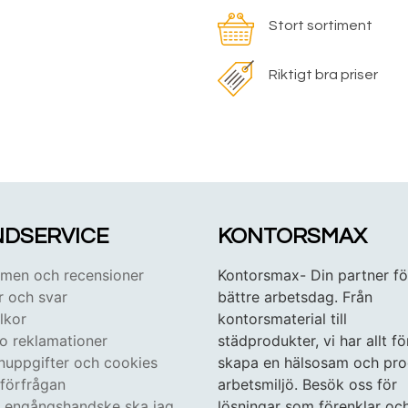
Stort sortiment
Riktigt bra priser
DSERVICE
KONTORSMAX
en och recensioner
Kontorsmax- Din partner fö
r och svar
bättre arbetsdag. Från
lkor
kontorsmaterial till
 o reklamationer
städprodukter, vi har allt fö
nuppgifter och cookies
skapa en hälsosam och pro
tförfrågan
arbetsmiljö. Besök oss för
n engångshandske ska jag
lösningar som förenklar oc