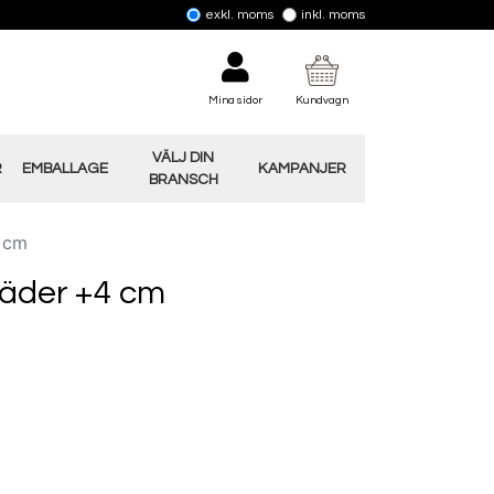
exkl. moms
inkl. moms
Mina sidor
Kundvagn
VÄLJ DIN
R
EMBALLAGE
KAMPANJER
BRANSCH
4 cm
läder +4 cm