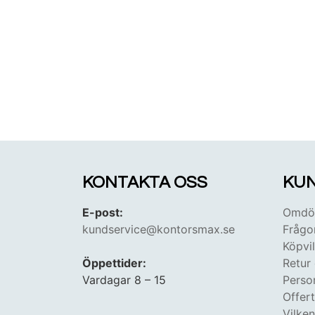
KONTAKTA OSS
KUN
E-post:
Omdöm
kundservice@kontorsmax.se
Frågo
Köpvil
Öppettider:
Retur
Vardagar 8 – 15
Perso
Offer
Vilke