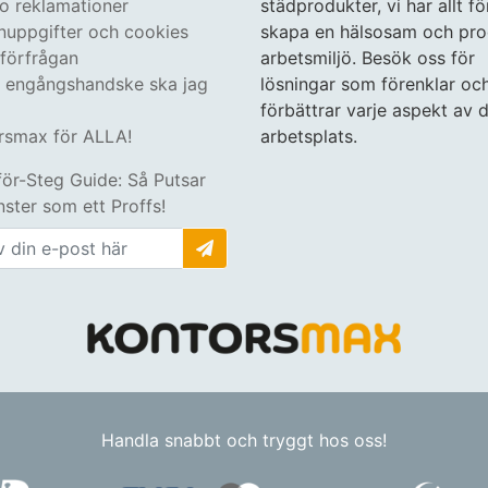
 o reklamationer
städprodukter, vi har allt fö
nuppgifter och cookies
skapa en hälsosam och pro
tförfrågan
arbetsmiljö. Besök oss för
n engångshandske ska jag
lösningar som förenklar oc
förbättrar varje aspekt av d
rsmax för ALLA!
arbetsplats.
för-Steg Guide: Så Putsar
ster som ett Proffs!
Handla snabbt och tryggt hos oss!