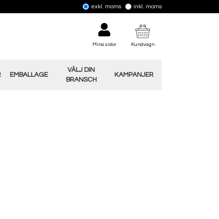
exkl. moms
inkl. moms
Mina sidor
Kundvagn
VÄLJ DIN
R
EMBALLAGE
KAMPANJER
BRANSCH