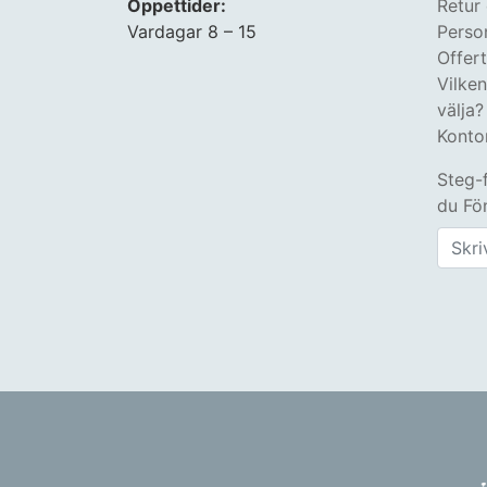
Öppettider:
Retur
Vardagar 8 – 15
Perso
Offer
Vilke
välja?
Konto
Steg-
du Fön