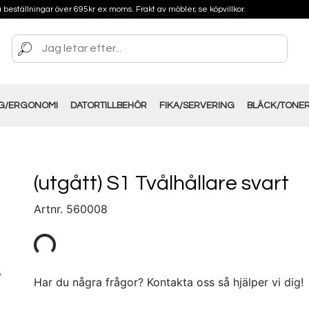
på beställningar över 695kr ex moms. Frakt av möbler, se köpvillkor.
NG/ERGONOMI
DATORTILLBEHÖR
FIKA/SERVERING
BLÄCK/TONE
(utgått) S1 Tvålhållare svart
Artnr.
560008
Har du några frågor? Kontakta oss så hjälper vi dig!