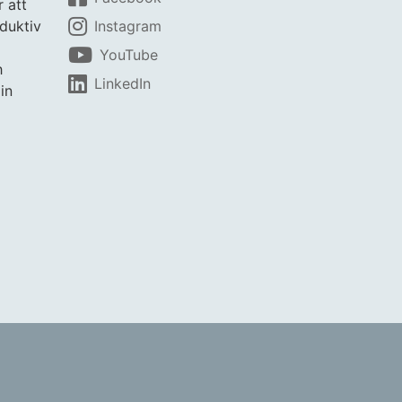
r att
duktiv
Instagram
YouTube
h
LinkedIn
in