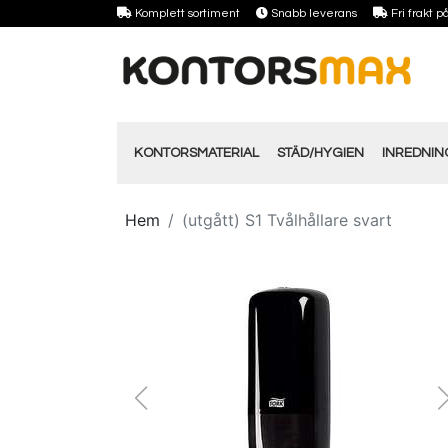
Komplett sortiment
Snabb leverans
Fri frakt 
KONTORSMATERIAL
STÄD/HYGIEN
INREDNI
Hem
(utgått) S1 Tvålhållare svart