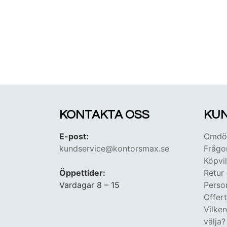
KONTAKTA OSS
KUN
E-post:
Omdöm
kundservice@kontorsmax.se
Frågo
Köpvil
Öppettider:
Retur
Vardagar 8 – 15
Perso
Offer
Vilke
välja?