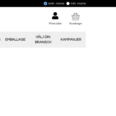
exkl. moms
inkl. moms
Mina sidor
Kundvagn
VÄLJ DIN
R
EMBALLAGE
KAMPANJER
BRANSCH