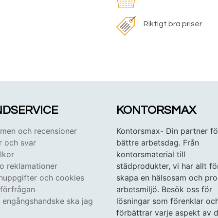
Riktigt bra priser
DSERVICE
KONTORSMAX
en och recensioner
Kontorsmax- Din partner fö
r och svar
bättre arbetsdag. Från
lkor
kontorsmaterial till
 o reklamationer
städprodukter, vi har allt fö
nuppgifter och cookies
skapa en hälsosam och pro
tförfrågan
arbetsmiljö. Besök oss för
n engångshandske ska jag
lösningar som förenklar oc
förbättrar varje aspekt av d