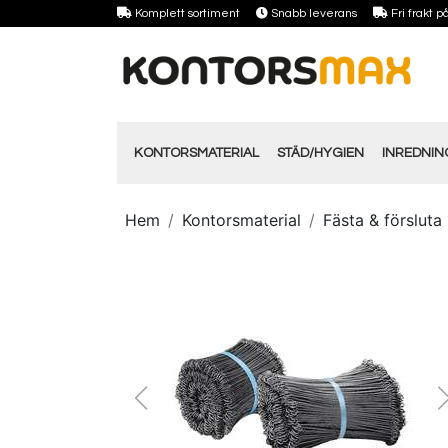
Komplett sortiment
Snabb leverans
Fri frakt 
KONTORSMATERIAL
STÄD/HYGIEN
INREDNI
Hem
Kontorsmaterial
Fästa & försluta