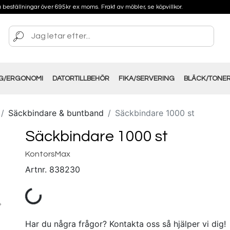
på beställningar över 695kr ex moms. Frakt av möbler, se köpvillkor.
NG/ERGONOMI
DATORTILLBEHÖR
FIKA/SERVERING
BLÄCK/TONE
Säckbindare & buntband
Säckbindare 1000 st
Säckbindare 1000 st
KontorsMax
Artnr.
838230
Har du några frågor? Kontakta oss så hjälper vi dig!