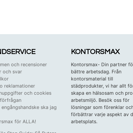
DSERVICE
KONTORSMAX
en och recensioner
Kontorsmax- Din partner fö
r och svar
bättre arbetsdag. Från
lkor
kontorsmaterial till
 o reklamationer
städprodukter, vi har allt fö
nuppgifter och cookies
skapa en hälsosam och pro
tförfrågan
arbetsmiljö. Besök oss för
n engångshandske ska jag
lösningar som förenklar oc
förbättrar varje aspekt av d
rsmax för ALLA!
arbetsplats.