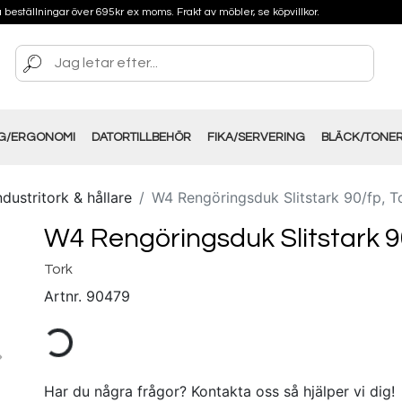
på beställningar över 695kr ex moms. Frakt av möbler, se köpvillkor.
NG/ERGONOMI
DATORTILLBEHÖR
FIKA/SERVERING
BLÄCK/TONE
ndustritork & hållare
W4 Rengöringsduk Slitstark 90/fp, T
W4 Rengöringsduk Slitstark 9
Tork
Artnr.
90479
Har du några frågor? Kontakta oss så hjälper vi dig!