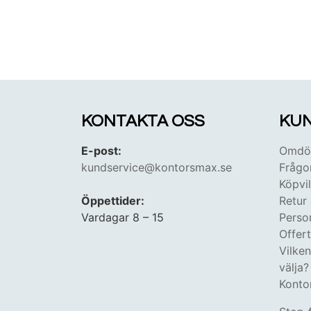
KONTAKTA OSS
KUN
E-post:
Omdöm
kundservice@kontorsmax.se
Frågo
Köpvil
Öppettider:
Retur
Vardagar 8 – 15
Perso
Offer
Vilke
välja?
Konto