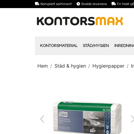
Komplett sortiment
Snabb leverans
Fri frakt 
KONTORSMATERIAL
STÄD/HYGIEN
INREDNI
Hem
Städ & hygien
Hygienpapper
I