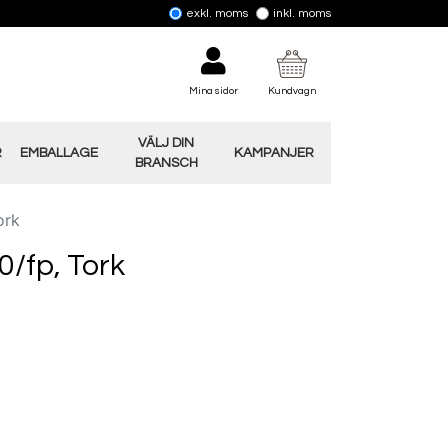
exkl. moms
inkl. moms
Mina sidor
Kundvagn
VÄLJ DIN
R
EMBALLAGE
KAMPANJER
BRANSCH
ork
0/fp, Tork