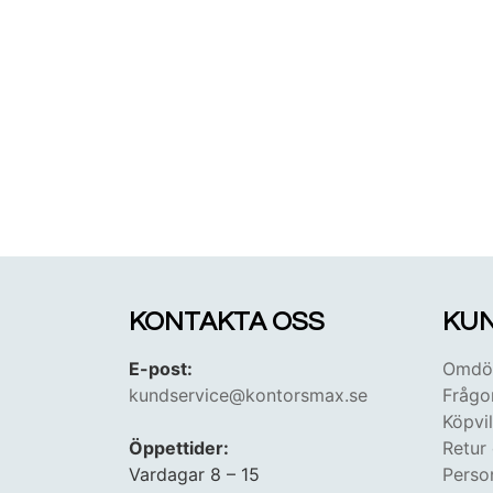
KONTAKTA OSS
KUN
E-post:
Omdöm
kundservice@kontorsmax.se
Frågo
Köpvil
Öppettider:
Retur
Vardagar 8 – 15
Perso