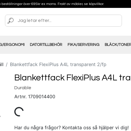
på beställningar över 695kr ex moms. Frakt av möbler, se köpvillkor.
NG/ERGONOMI
DATORTILLBEHÖR
FIKA/SERVERING
BLÄCK/TONE
ll
Blankettfack FlexiPlus A4L transparent 2/fp
Blankettfack FlexiPlus A4L tr
Durable
Artnr.
1709014400
Har du några frågor? Kontakta oss så hjälper vi dig!