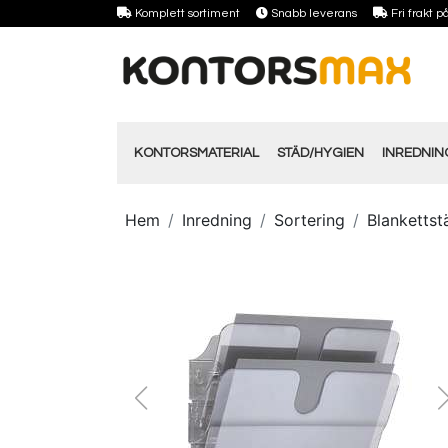
Komplett sortiment
Snabb leverans
Fri frakt 
KONTORSMATERIAL
STÄD/HYGIEN
INREDNI
Hem
Inredning
Sortering
Blankettstä