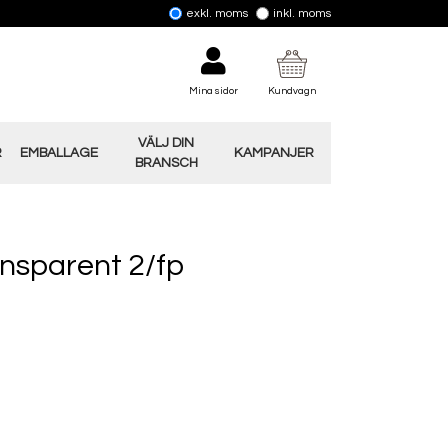
exkl. moms
inkl. moms
Mina sidor
Kundvagn
VÄLJ DIN
R
EMBALLAGE
KAMPANJER
BRANSCH
ansparent 2/fp