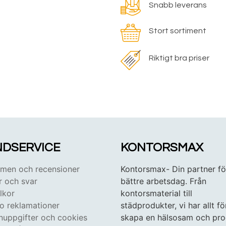
Snabb leverans
Stort sortiment
Riktigt bra priser
DSERVICE
KONTORSMAX
en och recensioner
Kontorsmax- Din partner fö
r och svar
bättre arbetsdag. Från
lkor
kontorsmaterial till
 o reklamationer
städprodukter, vi har allt fö
nuppgifter och cookies
skapa en hälsosam och pro