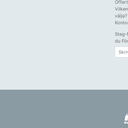
Offer
Vilke
välja?
Konto
Steg-
du Fön