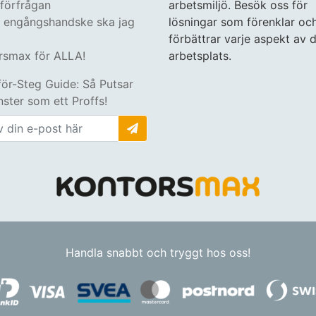
tförfrågan
arbetsmiljö. Besök oss för
n engångshandske ska jag
lösningar som förenklar oc
förbättrar varje aspekt av d
rsmax för ALLA!
arbetsplats.
för-Steg Guide: Så Putsar
ster som ett Proffs!
Handla snabbt och tryggt hos oss!