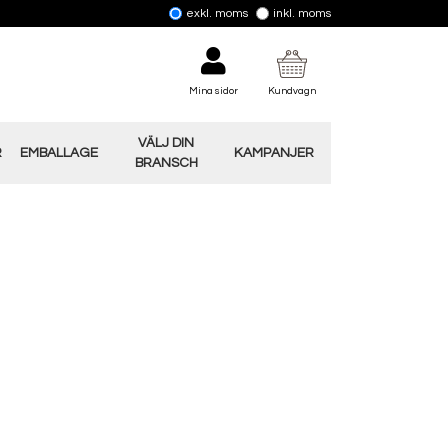
exkl. moms
inkl. moms
Mina sidor
Kundvagn
VÄLJ DIN
R
EMBALLAGE
KAMPANJER
BRANSCH