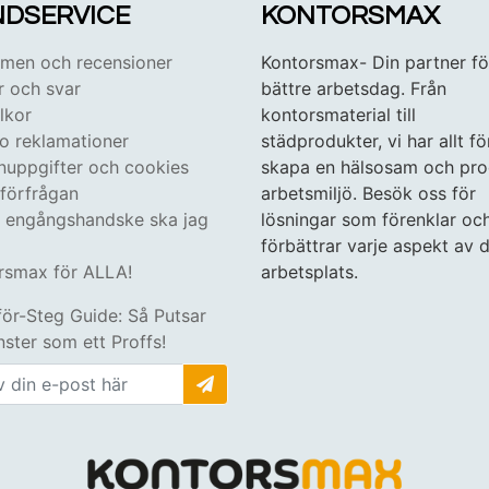
DSERVICE
KONTORSMAX
en och recensioner
Kontorsmax- Din partner fö
r och svar
bättre arbetsdag. Från
lkor
kontorsmaterial till
 o reklamationer
städprodukter, vi har allt fö
nuppgifter och cookies
skapa en hälsosam och pro
tförfrågan
arbetsmiljö. Besök oss för
n engångshandske ska jag
lösningar som förenklar oc
förbättrar varje aspekt av d
rsmax för ALLA!
arbetsplats.
för-Steg Guide: Så Putsar
ster som ett Proffs!