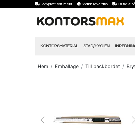
Komplett sortiment
Snabb leverans
Fri frakt 
KONTORSMATERIAL
STÄD/HYGIEN
INREDNI
Hem
Emballage
Till packbordet
Bry