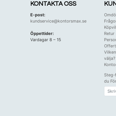
KONTAKTA OSS
KUN
E-post:
Omdöm
kundservice@kontorsmax.se
Frågo
Köpvil
Öppettider:
Retur
Vardagar 8 – 15
Perso
Offer
Vilke
välja?
Konto
Steg-
du Fön