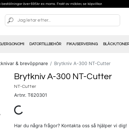
på beställningar över 695kr ex moms. Frakt av möbler, se köpvillkor.
NG/ERGONOMI
DATORTILLBEHÖR
FIKA/SERVERING
BLÄCK/TONE
tknivar & brevöppnare
Brytkniv A-300 NT-Cutter
Brytkniv A-300 NT-Cutter
NT-Cutter
Artnr.
T620301
Har du några frågor? Kontakta oss så hjälper vi dig!