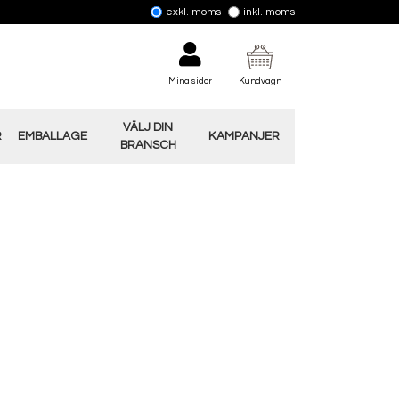
exkl. moms
inkl. moms
Mina sidor
Kundvagn
VÄLJ DIN
R
EMBALLAGE
KAMPANJER
BRANSCH