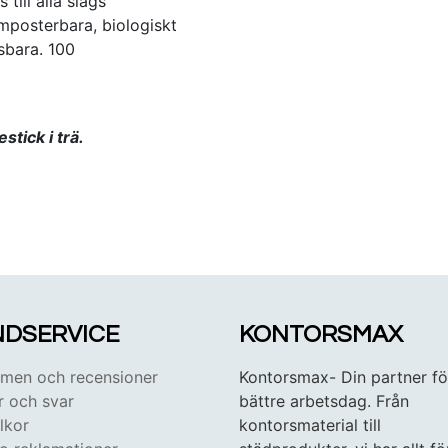
till alla slags
posterbara, biologiskt
sbara. 100
tick i trä.
DSERVICE
KONTORSMAX
en och recensioner
Kontorsmax- Din partner fö
r och svar
bättre arbetsdag. Från
lkor
kontorsmaterial till