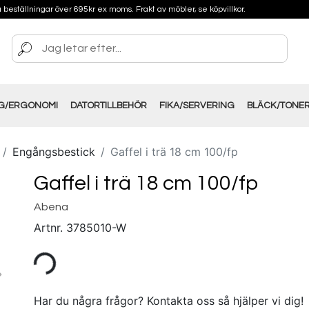
på beställningar över 695kr ex moms. Frakt av möbler, se köpvillkor.
NG/ERGONOMI
DATORTILLBEHÖR
FIKA/SERVERING
BLÄCK/TONE
Engångsbestick
Gaffel i trä 18 cm 100/fp
Gaffel i trä 18 cm 100/fp
Abena
Artnr.
3785010-W
Har du några frågor? Kontakta oss så hjälper vi dig!