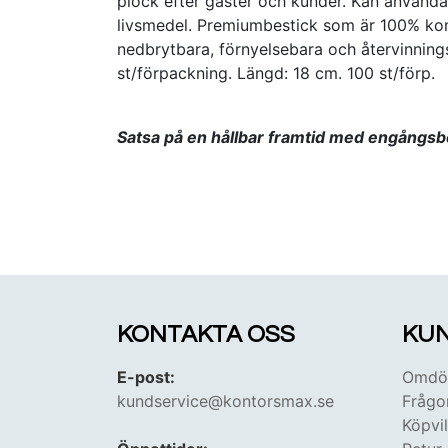
plock efter gäster och kunder. Kan användas 
livsmedel. Premiumbestick som är 100% kom
nedbrytbara, förnyelsebara och återvinning
st/förpackning. Längd: 18 cm. 100 st/förp.
Satsa på en hållbar framtid med engångsbes
KONTAKTA OSS
KUN
E-post:
Omdöm
kundservice@kontorsmax.se
Frågo
Köpvil