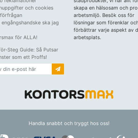
 o reklamationer
städprodukter, vi har allt fö
nuppgifter och cookies
skapa en hälsosam och pro
tförfrågan
arbetsmiljö. Besök oss för
n engångshandske ska jag
lösningar som förenklar oc
förbättrar varje aspekt av d
rsmax för ALLA!
arbetsplats.
för-Steg Guide: Så Putsar
ster som ett Proffs!
Handla snabbt och tryggt hos oss!