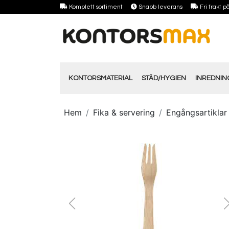
Komplett sortiment
Snabb leverans
Fri frakt 
KONTORSMATERIAL
STÄD/HYGIEN
INREDNI
Hem
Fika & servering
Engångsartiklar