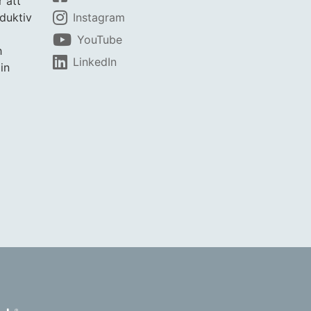
r att
duktiv
Instagram
YouTube
h
LinkedIn
in