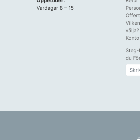
Öppettider:
Retur
Vardagar 8 – 15
Perso
Offer
Vilke
välja?
Konto
Steg-
du Fön