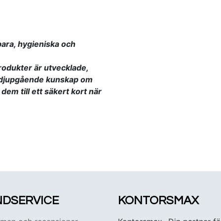
bara, hygieniska och
rodukter är utvecklade,
s djupgående kunskap om
em till ett säkert kort när
DSERVICE
KONTORSMAX