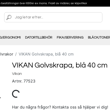
på beställningar över 695kr ex moms. Frakt av möbler, se köpvillkor.
NG/ERGONOMI
DATORTILLBEHÖR
FIKA/SERVERING
BLÄCK/TONE
lvrakor
VIKAN Golvskrapa, blå 40 cm
VIKAN Golvskrapa, blå 40 cm
Vikan
Artnr.
77523
Har du några frågor? Kontakta oss så hjälper vi dig!