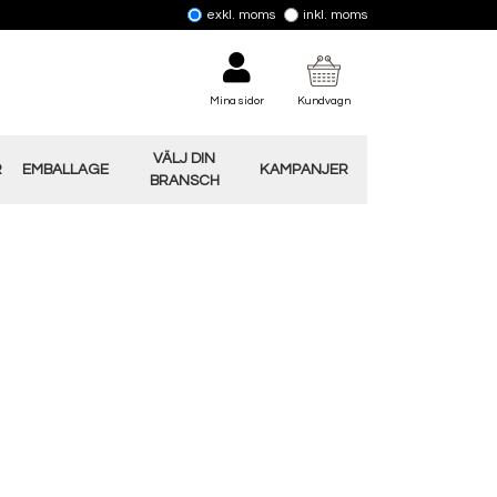
exkl. moms
inkl. moms
Mina sidor
Kundvagn
VÄLJ DIN
R
EMBALLAGE
KAMPANJER
BRANSCH