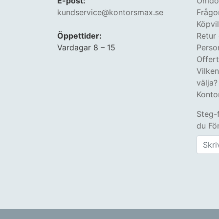
E-post:
Omdöm
kundservice@kontorsmax.se
Frågo
Köpvil
Öppettider:
Retur
Vardagar 8 – 15
Perso
Offer
Vilke
välja?
Konto
Steg-
du Fön