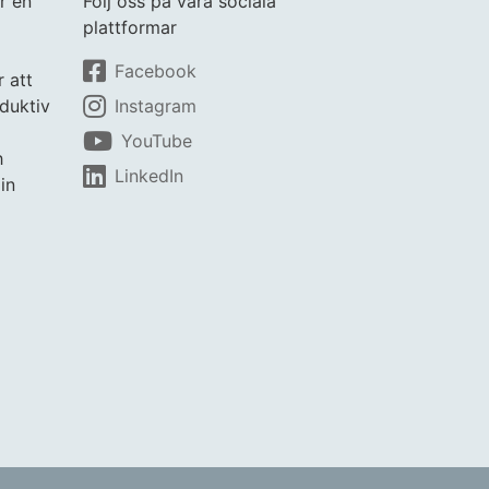
r en
Följ oss på våra sociala
plattformar
Facebook
r att
duktiv
Instagram
YouTube
h
LinkedIn
in