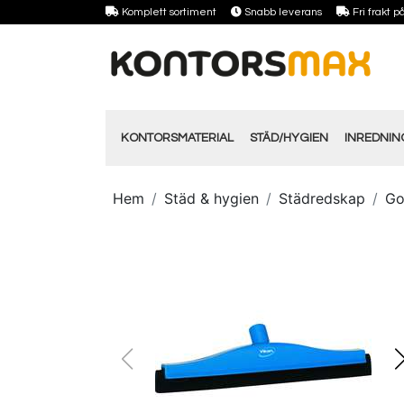
Komplett sortiment
Snabb leverans
Fri frakt 
KONTORSMATERIAL
STÄD/HYGIEN
INREDNI
Hem
Städ & hygien
Städredskap
Go