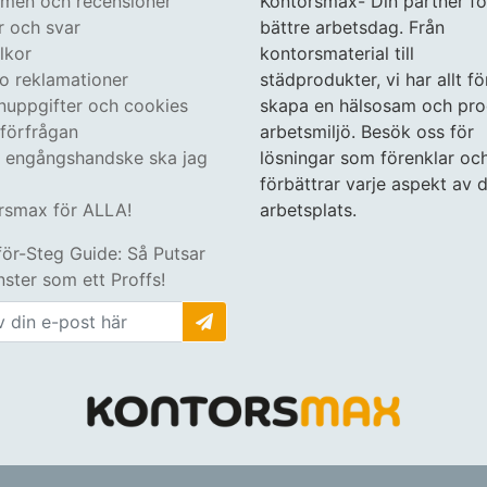
en och recensioner
Kontorsmax- Din partner fö
r och svar
bättre arbetsdag. Från
lkor
kontorsmaterial till
 o reklamationer
städprodukter, vi har allt fö
nuppgifter och cookies
skapa en hälsosam och pro
tförfrågan
arbetsmiljö. Besök oss för
n engångshandske ska jag
lösningar som förenklar oc
förbättrar varje aspekt av d
rsmax för ALLA!
arbetsplats.
för-Steg Guide: Så Putsar
ster som ett Proffs!