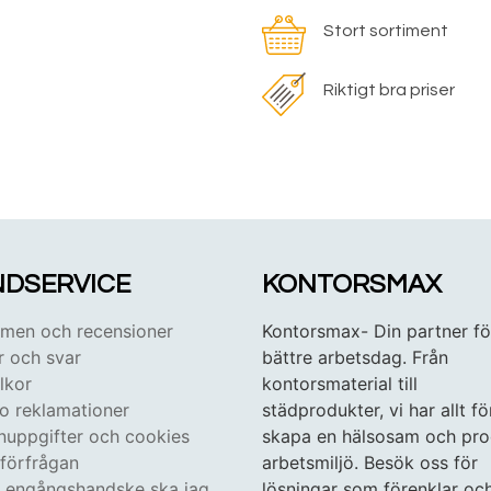
Stort sortiment
Riktigt bra priser
DSERVICE
KONTORSMAX
en och recensioner
Kontorsmax- Din partner fö
r och svar
bättre arbetsdag. Från
lkor
kontorsmaterial till
 o reklamationer
städprodukter, vi har allt fö
nuppgifter och cookies
skapa en hälsosam och pro
tförfrågan
arbetsmiljö. Besök oss för
n engångshandske ska jag
lösningar som förenklar oc