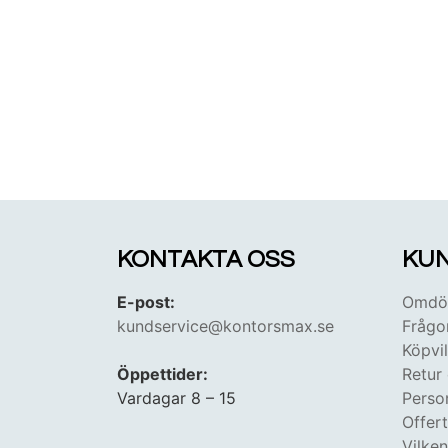
KONTAKTA OSS
KUN
E-post:
Omdöm
kundservice@kontorsmax.se
Frågo
Köpvil
Öppettider:
Retur
Vardagar 8 – 15
Perso
Offer
Vilke