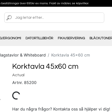
på beställningar över 695kr ex moms. Frakt av möbler, se köpvillkor.
NG/ERGONOMI
DATORTILLBEHÖR
FIKA/SERVERING
BLÄCK/TONE
lagstavlor & Whiteboard
Korktavla 45x60 cm
Korktavla 45x60 cm
Actual
Artnr.
85200
Har du några frågor? Kontakta oss så hjälper vi dig!