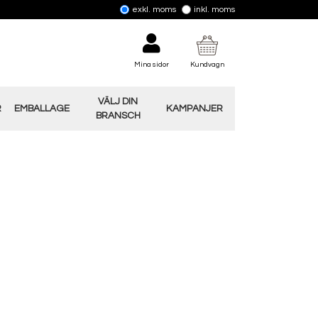
exkl. moms
inkl. moms
Mina sidor
Kundvagn
VÄLJ DIN
R
EMBALLAGE
KAMPANJER
BRANSCH