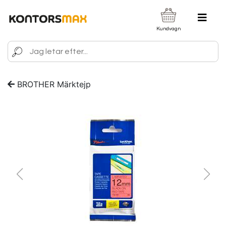
Kundvagn
BROTHER Märktejp