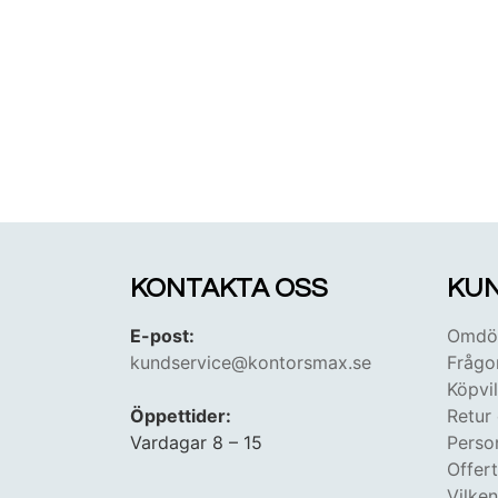
KONTAKTA OSS
KUN
E-post:
Omdöm
kundservice@kontorsmax.se
Frågo
Köpvil
Öppettider:
Retur
Vardagar 8 – 15
Perso
Offer
Vilke