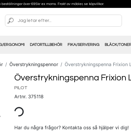
på beställningar över 695kr ex moms. Frakt av möbler, se köpvillkor.
NG/ERGONOMI
DATORTILLBEHÖR
FIKA/SERVERING
BLÄCK/TONE
ör
Överstrykningspennor
Överstrykningspenna Frixion L
Överstrykningspenna Frixion 
PILOT
Artnr.
375118
Har du några frågor? Kontakta oss så hjälper vi dig!