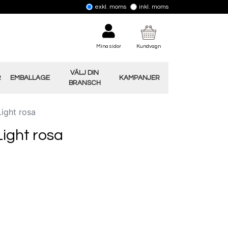
exkl. moms
inkl. moms
Mina sidor
Kundvagn
VÄLJ DIN
R
EMBALLAGE
KAMPANJER
BRANSCH
ight rosa
Light rosa