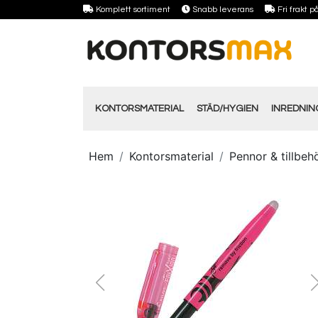
Komplett sortiment
Snabb leverans
Fri frakt 
KONTORSMATERIAL
STÄD/HYGIEN
INREDNI
Hem
Kontorsmaterial
Pennor & tillbeh