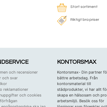
Stort sortiment
Riktigt bra priser
DSERVICE
KONTORSMAX
en och recensioner
Kontorsmax- Din partner fö
r och svar
bättre arbetsdag. Från
lkor
kontorsmaterial till
 o reklamationer
städprodukter, vi har allt fö
nuppgifter och cookies
skapa en hälsosam och pro
tförfrågan
arbetsmiljö. Besök oss för
n engångshandske ska jag
lösningar som förenklar oc