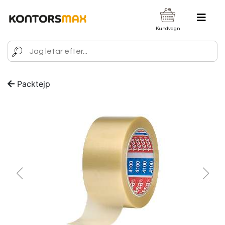
Kundvagn
Packtejp