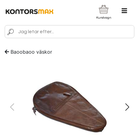
Kundvagn
Baoobaoo väskor