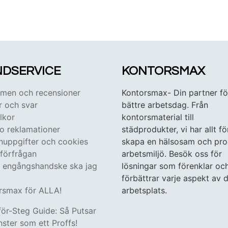
DSERVICE
KONTORSMAX
en och recensioner
Kontorsmax- Din partner fö
r och svar
bättre arbetsdag. Från
lkor
kontorsmaterial till
 o reklamationer
städprodukter, vi har allt fö
nuppgifter och cookies
skapa en hälsosam och pro
tförfrågan
arbetsmiljö. Besök oss för
n engångshandske ska jag
lösningar som förenklar oc
förbättrar varje aspekt av d
rsmax för ALLA!
arbetsplats.
för-Steg Guide: Så Putsar
ster som ett Proffs!