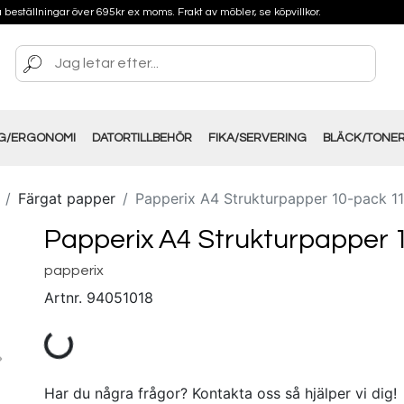
på beställningar över 695kr ex moms. Frakt av möbler, se köpvillkor.
NG/ERGONOMI
DATORTILLBEHÖR
FIKA/SERVERING
BLÄCK/TONE
Färgat papper
Papperix A4 Strukturpapper 10-pack 1
Papperix A4 Strukturpapper 
papperix
Artnr.
94051018
Har du några frågor? Kontakta oss så hjälper vi dig!