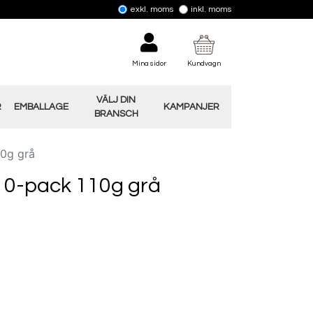
exkl. moms
inkl. moms
Mina sidor
Kundvagn
VÄLJ DIN
R
EMBALLAGE
KAMPANJER
BRANSCH
10g grå
10-pack 110g grå