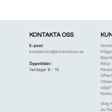
KONTAKTA OSS
KUN
E-post:
Omdöm
kundservice@kontorsmax.se
Frågo
Köpvil
Öppettider:
Retur
Vardagar 8 – 15
Perso
Offer
Vilke
välja?
Konto
Steg-
du Fön