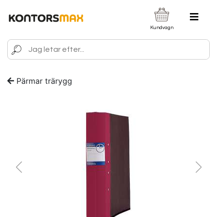
Kundvagn
Pärmar trärygg