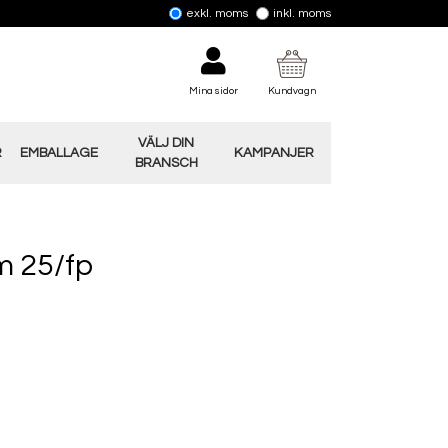
exkl. moms
inkl. moms
Mina sidor
Kundvagn
VÄLJ DIN
R
EMBALLAGE
KAMPANJER
BRANSCH
m 25/fp