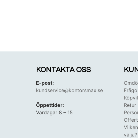
KONTAKTA OSS
KUN
E-post:
Omdöm
kundservice@kontorsmax.se
Frågo
Köpvil
Öppettider:
Retur
Vardagar 8 – 15
Perso
Offer
Vilke
välja?