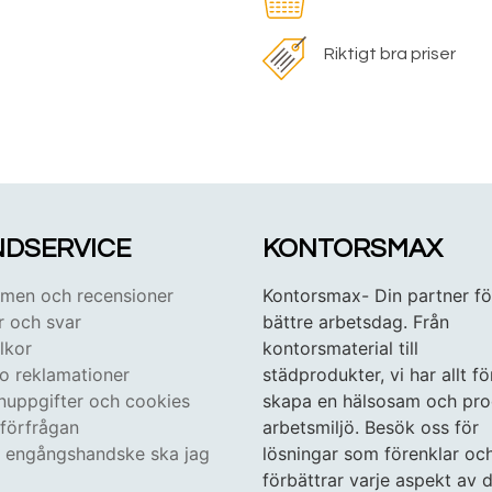
Riktigt bra priser
DSERVICE
KONTORSMAX
en och recensioner
Kontorsmax- Din partner fö
r och svar
bättre arbetsdag. Från
lkor
kontorsmaterial till
 o reklamationer
städprodukter, vi har allt fö
nuppgifter och cookies
skapa en hälsosam och pro
tförfrågan
arbetsmiljö. Besök oss för
n engångshandske ska jag
lösningar som förenklar oc
förbättrar varje aspekt av d