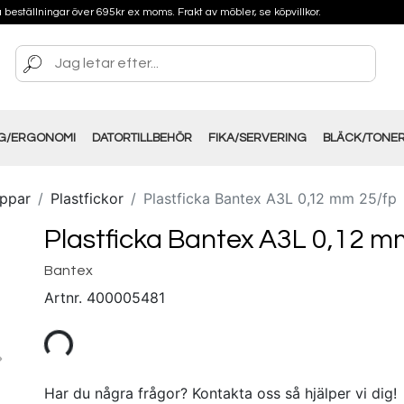
på beställningar över 695kr ex moms. Frakt av möbler, se köpvillkor.
NG/ERGONOMI
DATORTILLBEHÖR
FIKA/SERVERING
BLÄCK/TONE
appar
Plastfickor
Plastficka Bantex A3L 0,12 mm 25/fp
Plastficka Bantex A3L 0,12 m
Bantex
Artnr.
400005481
Har du några frågor? Kontakta oss så hjälper vi dig!