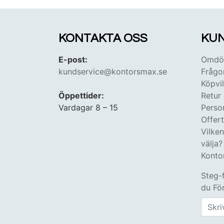
KONTAKTA OSS
KUN
E-post:
Omdöm
kundservice@kontorsmax.se
Frågo
Köpvil
Öppettider:
Retur
Vardagar 8 – 15
Perso
Offer
Vilke
välja?
Konto
Steg-
du Fön