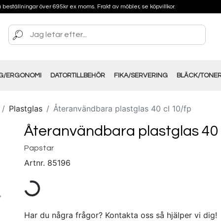
på beställningar över 695kr ex moms. Frakt av möbler, se köpvillkor.
NG/ERGONOMI
DATORTILLBEHÖR
FIKA/SERVERING
BLÄCK/TONE
Plastglas
Återanvändbara plastglas 40 cl 10/fp
Återanvändbara plastglas 40 
Papstar
Artnr.
85196
Har du några frågor? Kontakta oss så hjälper vi dig!