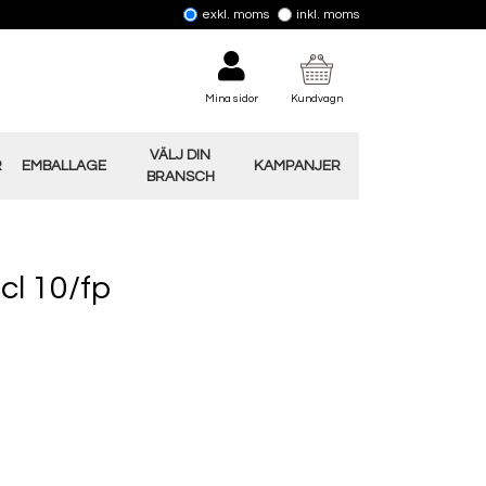
exkl. moms
inkl. moms
Mina sidor
Kundvagn
VÄLJ DIN
R
EMBALLAGE
KAMPANJER
BRANSCH
cl 10/fp