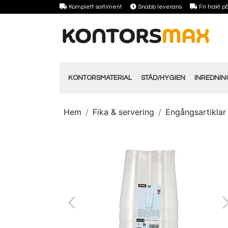
Komplett sortiment
Snabb leverans
Fri frakt 
KONTORSMATERIAL
STÄD/HYGIEN
INREDNI
Hem
Fika & servering
Engångsartiklar