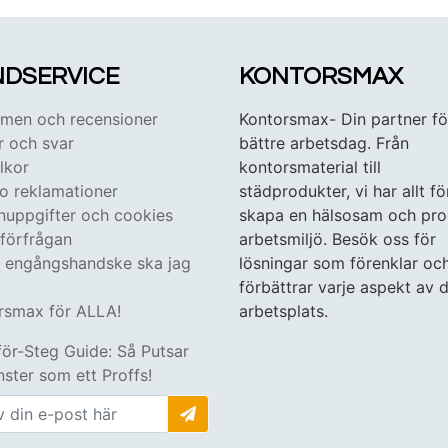
DSERVICE
KONTORSMAX
en och recensioner
Kontorsmax- Din partner fö
r och svar
bättre arbetsdag. Från
lkor
kontorsmaterial till
 o reklamationer
städprodukter, vi har allt fö
nuppgifter och cookies
skapa en hälsosam och pro
tförfrågan
arbetsmiljö. Besök oss för
n engångshandske ska jag
lösningar som förenklar oc
förbättrar varje aspekt av d
rsmax för ALLA!
arbetsplats.
för-Steg Guide: Så Putsar
ster som ett Proffs!