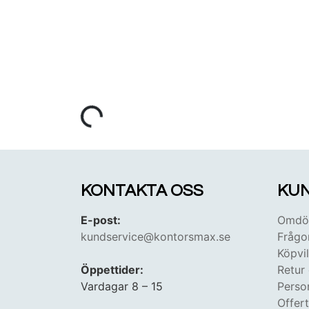
KONTAKTA OSS
KUN
E-post:
Omdöm
kundservice@kontorsmax.se
Frågo
Köpvil
Öppettider:
Retur
Vardagar 8 – 15
Perso
Offer