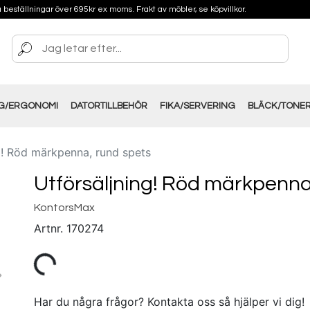
på beställningar över 695kr ex moms. Frakt av möbler, se köpvillkor.
NG/ERGONOMI
DATORTILLBEHÖR
FIKA/SERVERING
BLÄCK/TONE
g! Röd märkpenna, rund spets
Utförsäljning! Röd märkpenna
KontorsMax
Artnr.
170274
Har du några frågor? Kontakta oss så hjälper vi dig!