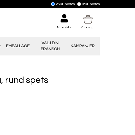
exkl. moms
inkl. moms
Mina sidor
Kundvagn
VÄLJ DIN
R
EMBALLAGE
KAMPANJER
BRANSCH
, rund spets