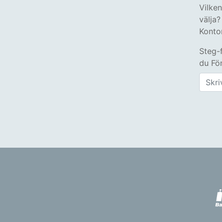
Vilke
välja?
Konto
Steg-
du Fön