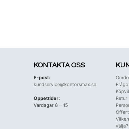
KONTAKTA OSS
KUN
E-post:
Omdöm
kundservice@kontorsmax.se
Frågo
Köpvil
Öppettider:
Retur
Vardagar 8 – 15
Perso
Offer
Vilke
välja?