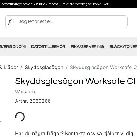
på beställningar över 695kr ex moms. Frakt av möbler, se köpvillkor.
NG/ERGONOMI
DATORTILLBEHÖR
FIKA/SERVERING
BLÄCK/TONE
& kläder
Skyddsglasögon
Skyddsglasögon Worksafe C
Skyddsglasögon Worksafe Ch
Worksafe
Artnr.
2060266
Har du några frågor? Kontakta oss så hjälper vi dig!