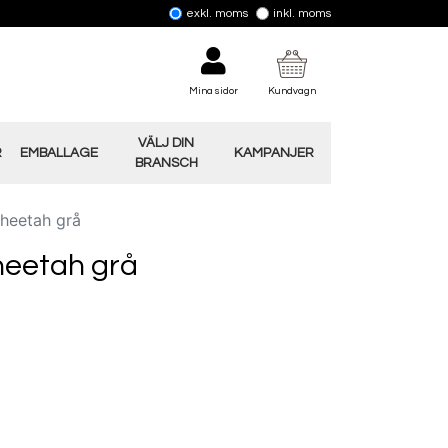
exkl. moms
inkl. moms
Mina sidor
Kundvagn
VÄLJ DIN
R
EMBALLAGE
KAMPANJER
BRANSCH
heetah grå
eetah grå