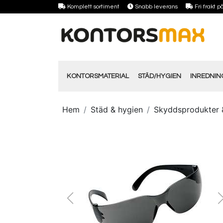
Komplett sortiment
Snabb leverans
Fri frakt 
KONTORSMATERIAL
STÄD/HYGIEN
INREDNI
Hem
Städ & hygien
Skyddsprodukter 