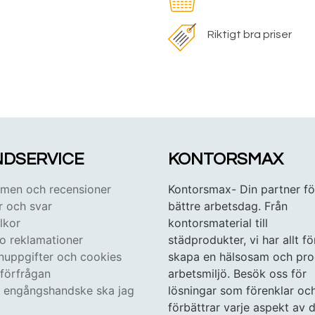
Riktigt bra priser
DSERVICE
KONTORSMAX
en och recensioner
Kontorsmax- Din partner fö
r och svar
bättre arbetsdag. Från
lkor
kontorsmaterial till
 o reklamationer
städprodukter, vi har allt fö
nuppgifter och cookies
skapa en hälsosam och pro
tförfrågan
arbetsmiljö. Besök oss för
n engångshandske ska jag
lösningar som förenklar oc
förbättrar varje aspekt av d