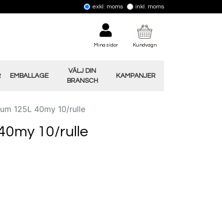
exkl. moms
inkl. moms
Mina sidor
Kundvagn
VÄLJ DIN
R
EMBALLAGE
KAMPANJER
BRANSCH
um 125L 40my 10/rulle
40my 10/rulle