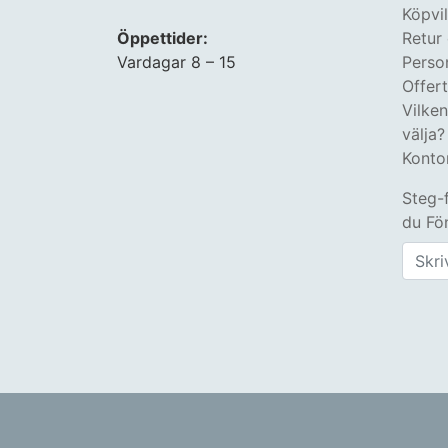
Köpvil
Öppettider:
Retur
Vardagar 8 – 15
Perso
Offer
Vilke
välja?
Konto
Steg-
du Fön