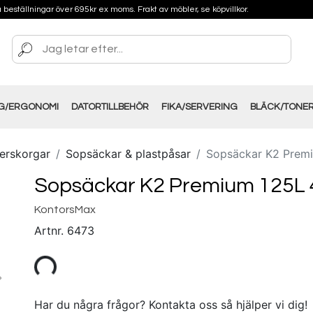
på beställningar över 695kr ex moms. Frakt av möbler, se köpvillkor.
NG/ERGONOMI
DATORTILLBEHÖR
FIKA/SERVERING
BLÄCK/TONE
erskorgar
Sopsäckar & plastpåsar
Sopsäckar K2 Premi
Sopsäckar K2 Premium 125L 
KontorsMax
Artnr.
6473
Har du några frågor? Kontakta oss så hjälper vi dig!