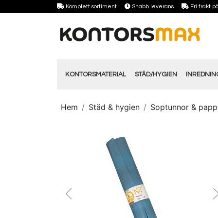
Komplett sortiment
Snabb leverans
Fri frakt 
KONTORSMATERIAL
STÄD/HYGIEN
INREDNI
Hem
Städ & hygien
Soptunnor & papp