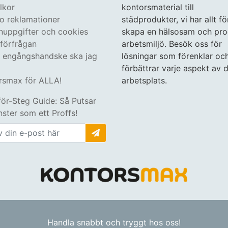
lkor
kontorsmaterial till
 o reklamationer
städprodukter, vi har allt fö
nuppgifter och cookies
skapa en hälsosam och pro
tförfrågan
arbetsmiljö. Besök oss för
n engångshandske ska jag
lösningar som förenklar oc
förbättrar varje aspekt av d
rsmax för ALLA!
arbetsplats.
för-Steg Guide: Så Putsar
ster som ett Proffs!
Handla snabbt och tryggt hos oss!