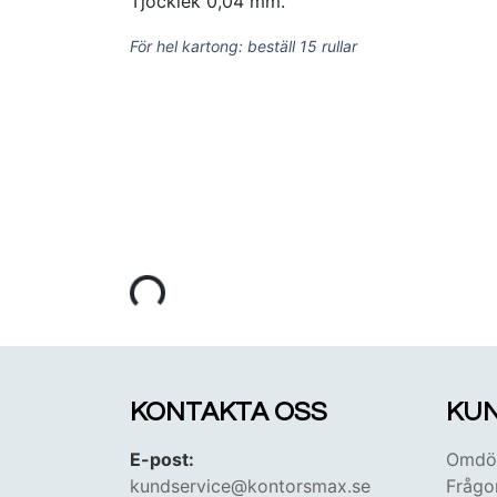
Tjocklek 0,04 mm.
För hel kartong: beställ 15 rullar
KONTAKTA OSS
KUN
E-post:
Omdöm
kundservice@kontorsmax.se
Frågo