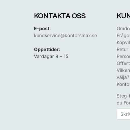
KONTAKTA OSS
KUN
E-post:
Omdöm
kundservice@kontorsmax.se
Frågo
Köpvil
Öppettider:
Retur
Vardagar 8 – 15
Perso
Offer
Vilke
välja?
Konto
Steg-
du Fön