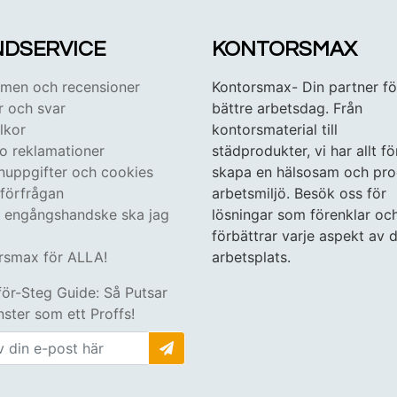
DSERVICE
KONTORSMAX
en och recensioner
Kontorsmax- Din partner fö
r och svar
bättre arbetsdag. Från
lkor
kontorsmaterial till
 o reklamationer
städprodukter, vi har allt fö
nuppgifter och cookies
skapa en hälsosam och pro
tförfrågan
arbetsmiljö. Besök oss för
n engångshandske ska jag
lösningar som förenklar oc
förbättrar varje aspekt av d
rsmax för ALLA!
arbetsplats.
för-Steg Guide: Så Putsar
ster som ett Proffs!