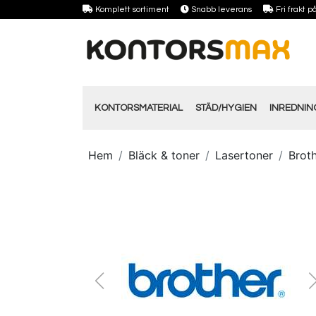
Komplett sortiment
Snabb leverans
Fri frakt 
KONTORSMATERIAL
STÄD/HYGIEN
INREDNI
Hem
Bläck & toner
Lasertoner
Broth