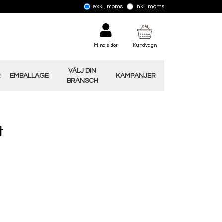
exkl. moms
inkl. moms
Mina sidor
Kundvagn
VÄLJ DIN
R
EMBALLAGE
KAMPANJER
BRANSCH
t