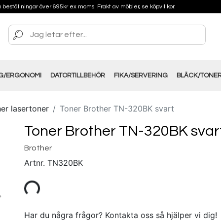
på beställningar över 695kr ex moms. Frakt av möbler, se köpvillkor.
NG/ERGONOMI
DATORTILLBEHÖR
FIKA/SERVERING
BLÄCK/TONE
er lasertoner
Toner Brother TN-320BK svart
Toner Brother TN-320BK svar
Brother
Artnr.
TN320BK
Har du några frågor? Kontakta oss så hjälper vi dig!