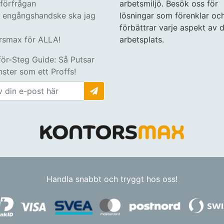
tförfrågan
arbetsmiljö. Besök oss för
n engångshandske ska jag
lösningar som förenklar oc
förbättrar varje aspekt av d
rsmax för ALLA!
arbetsplats.
för-Steg Guide: Så Putsar
ster som ett Proffs!
Handla snabbt och tryggt hos oss!