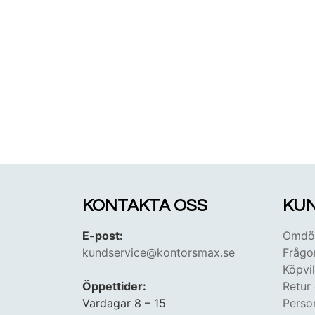
KONTAKTA OSS
KUN
E-post:
Omdöm
kundservice@kontorsmax.se
Frågo
Köpvil
Öppettider:
Retur
Vardagar 8 – 15
Perso