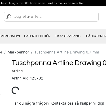
på beställningar över 695kr ex moms. Frakt av möbler, se köpvillkor.
NG/ERGONOMI
DATORTILLBEHÖR
FIKA/SERVERING
BLÄCK/TONE
ör
Märkpennor
Tuschpenna Artline Drawing 0,7 mm
Tuschpenna Artline Drawing 
Artline
Artnr.
ART123702
Har du några frågor? Kontakta oss så hjälper vi dig!