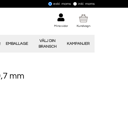
exkl. moms
inkl. moms
Mina sidor
Kundvagn
VÄLJ DIN
R
EMBALLAGE
KAMPANJER
BRANSCH
0,7 mm