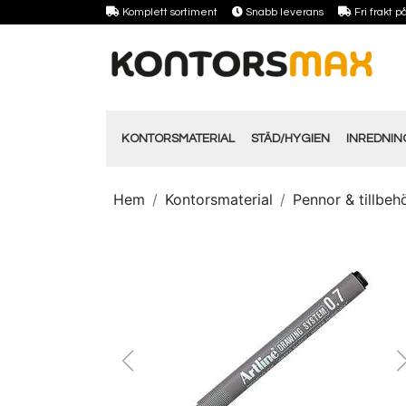
Komplett sortiment
Snabb leverans
Fri frakt 
KONTORSMATERIAL
STÄD/HYGIEN
INREDNI
Hem
Kontorsmaterial
Pennor & tillbeh