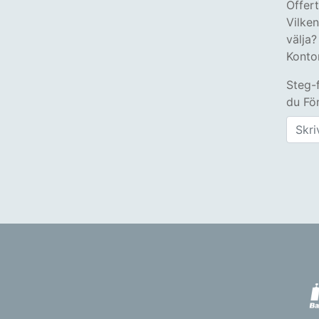
Offer
Vilke
välja?
Konto
Steg-
du Fön