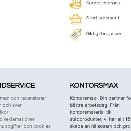
Snabb leverans
Stort sortiment
Riktigt bra priser
DSERVICE
KONTORSMAX
en och recensioner
Kontorsmax- Din partner fö
r och svar
bättre arbetsdag. Från
lkor
kontorsmaterial till
 o reklamationer
städprodukter, vi har allt fö
nuppgifter och cookies
skapa en hälsosam och pro