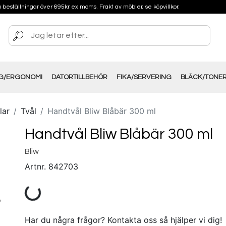
på beställningar över 695kr ex moms. Frakt av möbler, se köpvillkor.
NG/ERGONOMI
DATORTILLBEHÖR
FIKA/SERVERING
BLÄCK/TONE
lar
Tvål
Handtvål Bliw Blåbär 300 ml
Handtvål Bliw Blåbär 300 ml
Bliw
Artnr.
842703
Har du några frågor? Kontakta oss så hjälper vi dig!