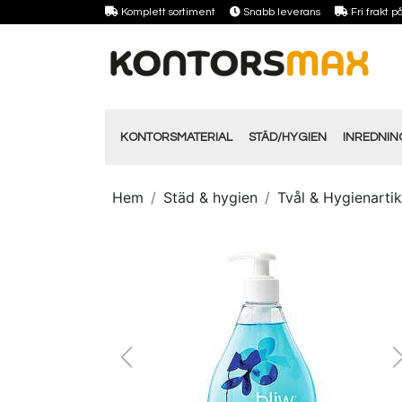
Komplett sortiment
Snabb leverans
Fri frakt 
KONTORSMATERIAL
STÄD/HYGIEN
INREDNI
Hem
Städ & hygien
Tvål & Hygienartik