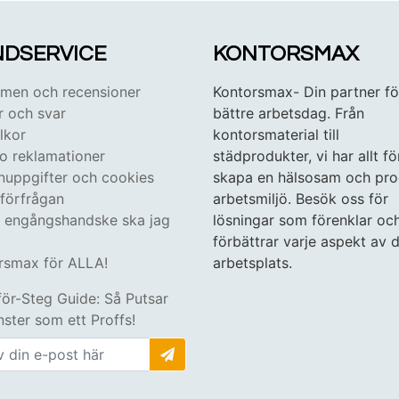
DSERVICE
KONTORSMAX
en och recensioner
Kontorsmax- Din partner fö
r och svar
bättre arbetsdag. Från
lkor
kontorsmaterial till
 o reklamationer
städprodukter, vi har allt fö
nuppgifter och cookies
skapa en hälsosam och pro
tförfrågan
arbetsmiljö. Besök oss för
n engångshandske ska jag
lösningar som förenklar oc
förbättrar varje aspekt av d
rsmax för ALLA!
arbetsplats.
för-Steg Guide: Så Putsar
ster som ett Proffs!