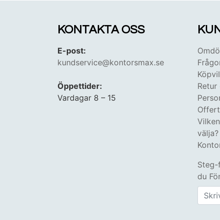
KONTAKTA OSS
KUN
E-post:
Omdöm
kundservice@kontorsmax.se
Frågo
Köpvil
Öppettider:
Retur
Vardagar 8 – 15
Perso
Offer
Vilke
välja?
Konto
Steg-
du Fön