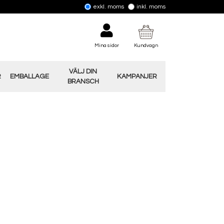
exkl. moms
inkl. moms
Mina sidor
Kundvagn
VÄLJ DIN
R
EMBALLAGE
KAMPANJER
BRANSCH