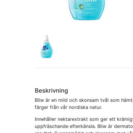
Beskrivning
Bliw är en mild och skonsam tvål som hämtat
färger från vår nordiska natur.
Innehåller nektarextrakt som ger ett krämi
uppfräschande efterkänsla. Bliw är dermat