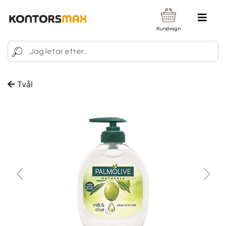
Kundvagn
Tvål