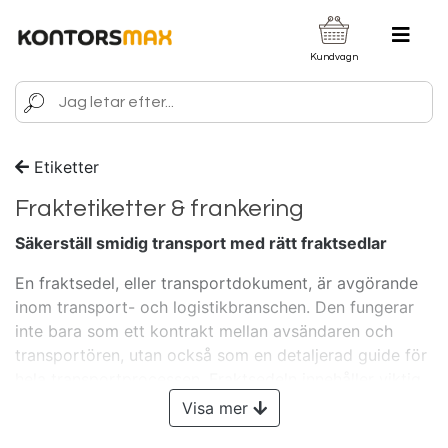
Kundvagn
Etiketter
Fraktetiketter & frankering
Säkerställ smidig transport med rätt fraktsedlar
En fraktsedel, eller transportdokument, är avgörande
inom transport- och logistikbranschen. Den fungerar
inte bara som ett kontrakt mellan avsändaren och
transportören, utan också som en detaljerad guide för
hela transportprocessen. Fraktsedeln innehåller viktig
information om varorna, såsom produkttyp, kvantitet,
Visa mer
vikt och dimensioner, samt eventuella speciella