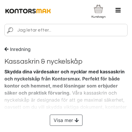
Kundvagn
Inredning
Kassaskrin & nyckelskåp
Skydda dina värdesaker och nycklar med kassaskrin
och nyckelskåp från Kontorsmax. Perfekt för både
kontor och hemmet, med lösningar som erbjuder
säker och praktisk förvaring.
Våra kassaskrin och
nyckelskåp är designade för att ge maximal säkerhet,
oavsett om du vill skydda viktiga dokument, kontanter
eller nycklar. Med robusta konstruktioner och smarta
Visa mer
lås ger våra produkter trygghet i både små och stora
utrymmen.