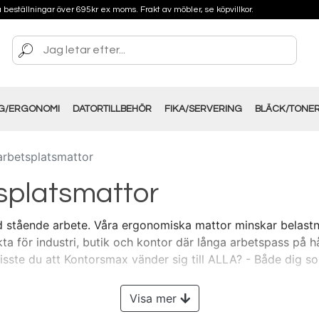
på beställningar över 695kr ex moms. Frakt av möbler, se köpvillkor.
NG/ERGONOMI
DATORTILLBEHÖR
FIKA/SERVERING
BLÄCK/TONE
arbetsplatsmattor
splatsmattor
 stående arbete. Våra ergonomiska mattor minskar belastnin
ta för industri, butik och kontor där långa arbetspass på h
isste du att Kontorsmax vänder sig till ALLA? - Både dig s
Visa mer