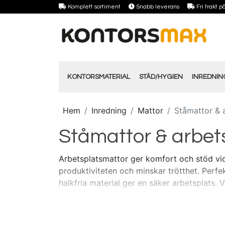
Komplett sortiment
Snabb leverans
Fri frakt 
KONTORSMATERIAL
STÄD/HYGIEN
INREDNI
Hem
Inredning
Mattor
Ståmattor & 
Ståmattor & arbet
Arbetsplatsmattor ger komfort och stöd vid
produktiviteten och minskar trötthet. Perfek
halkfria material ger en säker arbetsplats.
V