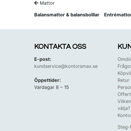
Mattor
Balansmattor & balansbolllar
Entrématto
KONTAKTA OSS
KUN
E-post:
Omdöm
kundservice@kontorsmax.se
Frågo
Köpvil
Öppettider:
Retur
Vardagar 8 – 15
Perso
Offer
Vilke
välja?
Konto
Steg-