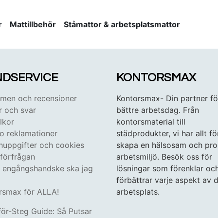
r
Mattillbehör
Ståmattor & arbetsplatsmattor
DSERVICE
KONTORSMAX
en och recensioner
Kontorsmax- Din partner fö
r och svar
bättre arbetsdag. Från
lkor
kontorsmaterial till
 o reklamationer
städprodukter, vi har allt fö
nuppgifter och cookies
skapa en hälsosam och pro
tförfrågan
arbetsmiljö. Besök oss för
n engångshandske ska jag
lösningar som förenklar oc
förbättrar varje aspekt av d
rsmax för ALLA!
arbetsplats.
för-Steg Guide: Så Putsar