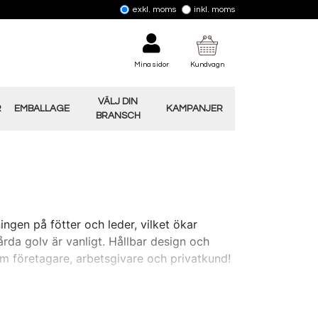
exkl. moms
inkl. moms
Mina sidor
Kundvagn
VÄLJ DIN
R
EMBALLAGE
KAMPANJER
BRANSCH
gen på fötter och leder, vilket ökar
årda golv är vanligt. Hållbar design och
om företagare, arbetsgivare och privatkund!