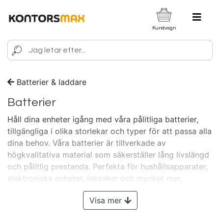
Kundvagn
Batterier & laddare
Batterier
Håll dina enheter igång med våra pålitliga batterier,
tillgängliga i olika storlekar och typer för att passa alla
dina behov. Våra batterier är tillverkade av
högkvalitativa material som säkerställer lång livslängd
och pålitlig prestanda. Perfekta för hushållsapparater,
elektroniska enheter, leksaker och mycket mer,
erbjuder våra batterier en stabil och konstant
Visa mer
energiförsörjning. Med våra batterier kan du vara
säker på att dina enheter fungerar optimalt när du