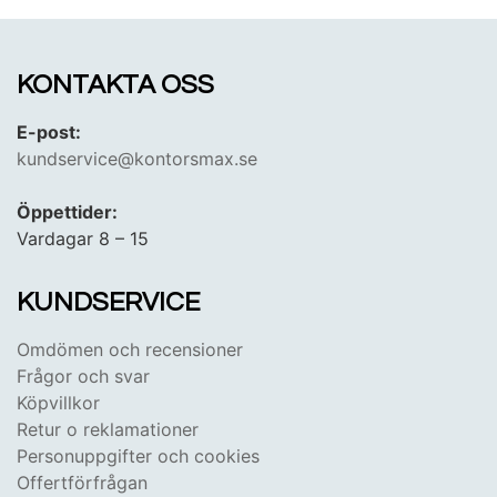
behöver dem. Upptäck vårt breda sortiment och hitta
de batterier som passar dina specifika krav.
KONTAKTA OSS
E-post:
kundservice@kontorsmax.se
Öppettider:
Vardagar 8 – 15
KUNDSERVICE
Omdömen och recensioner
Frågor och svar
Köpvillkor
Retur o reklamationer
Personuppgifter och cookies
Offertförfrågan