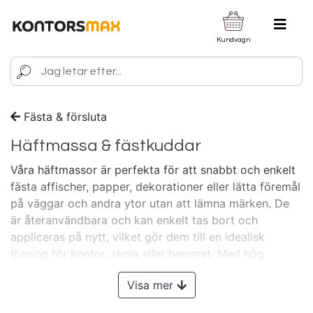
Kundvagn
Fästa & försluta
Häftmassa & fästkuddar
Våra häftmassor är perfekta för att snabbt och enkelt
fästa affischer, papper, dekorationer eller lätta föremål
på väggar och andra ytor utan att lämna märken. De
är återanvändbara och kan enkelt tas bort och
appliceras på nytt, vilket gör dem till en idealisk
lösning för kontor, skola eller hemmet. Med hög
hållbarhet och flexibilitet passar de utmärkt för både
Visa mer
tillfälliga och permanenta uppgifter. Visste du att
Kontorsmax vänder sig till ALLA? - Både dig som