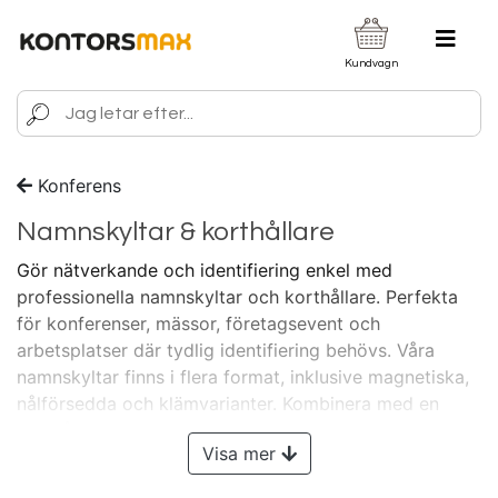
Kundvagn
Konferens
Namnskyltar & korthållare
Gör nätverkande och identifiering enkel med
professionella namnskyltar och korthållare. Perfekta
för konferenser, mässor, företagsevent och
arbetsplatser där tydlig identifiering behövs. Våra
namnskyltar finns i flera format, inklusive magnetiska,
nålförsedda och klämvarianter. Kombinera med en
korthållare eller nyckelband för enkel hantering och
Visa mer
extra skydd av ID-kort och passerkort. Håll ordning
och skapa en professionell framtoning med våra