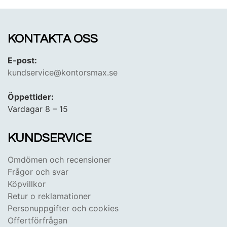
praktiska lösningar!
Visste du att Kontorsmax vänder
sig till ALLA? - Både dig som företagare, arbetsgivare
och privatkund!
KONTAKTA OSS
E-post:
kundservice@kontorsmax.se
Öppettider:
Vardagar 8 – 15
KUNDSERVICE
Omdömen och recensioner
Frågor och svar
Köpvillkor
Retur o reklamationer
Personuppgifter och cookies
Offertförfrågan