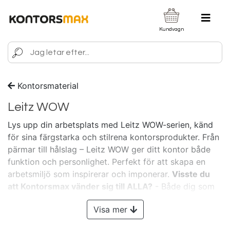
Kundvagn
Kontorsmaterial
Leitz WOW
Lys upp din arbetsplats med Leitz WOW-serien, känd
för sina färgstarka och stilrena kontorsprodukter. Från
pärmar till hålslag – Leitz WOW ger ditt kontor både
funktion och personlighet. Perfekt för att skapa en
arbetsmiljö som inspirerar och imponerar.
Visste du
att Kontorsmax vänder sig till ALLA?
- Både dig som
företagare, arbetsgivare och privatkund!
Visa mer