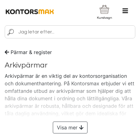
Kundvagn
Pärmar & register
Arkivpärmar
Arkivpärmar är en viktig del av kontorsorganisation
och dokumenthantering. På Kontorsmax erbjuder vi ett
omfattande utbud av arkivpärmar som hjälper dig att
hålla dina dokument i ordning och lättillgängliga. Våra
arkivpärmar är robusta, hållbara och designade för att
tåla daglig användning, vilket gör dem idealiska för
både kontor och hemmabruk.
Visa mer
Vi har arkivpärmar i olika storlekar, färger och material