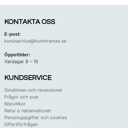
att Kontorsmax vänder sig till ALLA? – Både
företagare, arbetsgivare och privatkunder!
KONTAKTA OSS
E-post:
kundservice@kontorsmax.se
Öppettider:
Vardagar 8 – 15
KUNDSERVICE
Omdömen och recensioner
Frågor och svar
Köpvillkor
Retur o reklamationer
Personuppgifter och cookies
Offertförfrågan