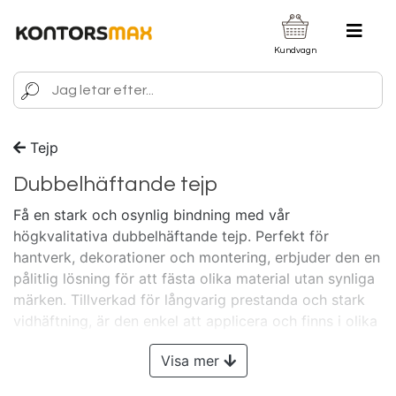
Kundvagn
Tejp
Dubbelhäftande tejp
Få en stark och osynlig bindning med vår
högkvalitativa dubbelhäftande tejp. Perfekt för
hantverk, dekorationer och montering, erbjuder den en
pålitlig lösning för att fästa olika material utan synliga
märken. Tillverkad för långvarig prestanda och stark
vidhäftning, är den enkel att applicera och finns i olika
bredder för att passa dina specifika behov. Idealisk för
Visa mer
både hem och kontor, är vår dubbelhäftande tejp ett
oumbärligt verktyg för alla dina fästbehov.
Visste du