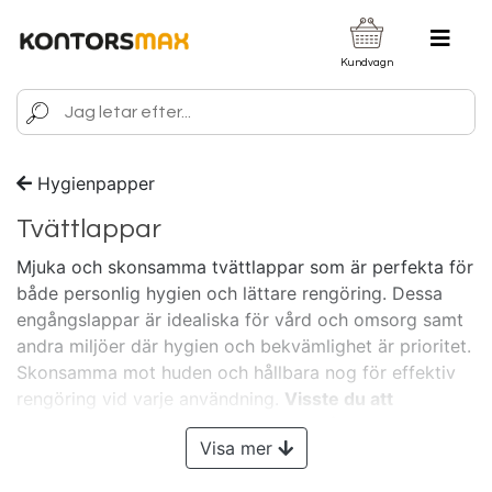
Kundvagn
Hygienpapper
Tvättlappar
Mjuka och skonsamma tvättlappar som är perfekta för
både personlig hygien och lättare rengöring. Dessa
engångslappar är idealiska för vård och omsorg samt
andra miljöer där hygien och bekvämlighet är prioritet.
Skonsamma mot huden och hållbara nog för effektiv
rengöring vid varje användning.
Visste du att
Kontorsmax vänder sig till ALLA? - Både dig som
Visa mer
företagare, arbetsgivare och privatkund!