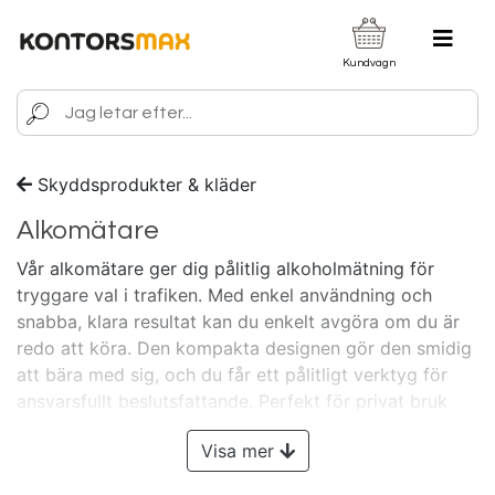
Kundvagn
Skyddsprodukter & kläder
Alkomätare
Vår alkomätare ger dig pålitlig alkoholmätning för
tryggare val i trafiken. Med enkel användning och
snabba, klara resultat kan du enkelt avgöra om du är
redo att köra. Den kompakta designen gör den smidig
att bära med sig, och du får ett pålitligt verktyg för
ansvarsfullt beslutsfattande. Perfekt för privat bruk
eller arbetsgivare som vill öka säkerheten.
Visste du
Visa mer
att Kontorsmax vänder sig till ALLA?
- Både dig som
företagare, arbetsgivare och privatkund!