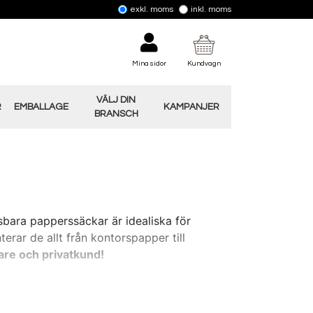
exkl. moms
inkl. moms
Mina sidor
Kundvagn
VÄLJ DIN
R
EMBALLAGE
KAMPANJER
BRANSCH
gsbara papperssäckar är idealiska för
erar de allt från kontorspapper till
are och privatkund!