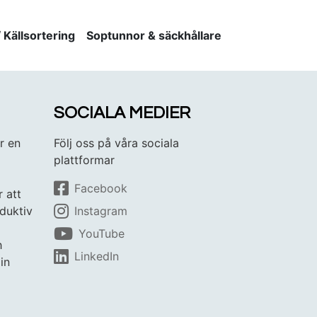
Källsortering
Soptunnor & säckhållare
SOCIALA MEDIER
r en
Följ oss på våra sociala
plattformar
Facebook
r att
duktiv
Instagram
YouTube
h
LinkedIn
in