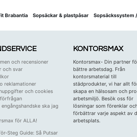
it Brabantia
Sopsäckar & plastpåsar
Sopsäckssystem / 
DSERVICE
KONTORSMAX
en och recensioner
Kontorsmax- Din partner fö
r och svar
bättre arbetsdag. Från
lkor
kontorsmaterial till
 o reklamationer
städprodukter, vi har allt fö
nuppgifter och cookies
skapa en hälsosam och pro
tförfrågan
arbetsmiljö. Besök oss för
n engångshandske ska jag
lösningar som förenklar oc
förbättrar varje aspekt av d
rsmax för ALLA!
arbetsplats.
för-Steg Guide: Så Putsar