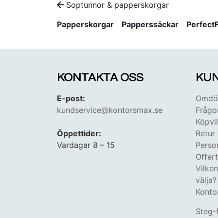
Soptunnor & papperskorgar
Papperskorgar
Papperssäckar
PerfectF
KONTAKTA OSS
KUN
E-post:
Omdöm
kundservice@kontorsmax.se
Frågo
Köpvil
Öppettider:
Retur
Vardagar 8 – 15
Perso
Offer
Vilke
välja?
Konto
Steg-