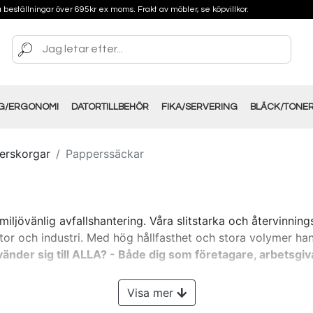
på beställningar över 695kr ex moms. Frakt av möbler, se köpvillkor.
NG/ERGONOMI
DATORTILLBEHÖR
FIKA/SERVERING
BLÄCK/TONE
erskorgar
Papperssäckar
miljövänlig avfallshantering. Våra slitstarka och återvinnin
tor och industri. Med hög hållfasthet och stora volymer hant
änder sig till ALLA? - Både dig som företagare, arbetsgiv
Visa mer