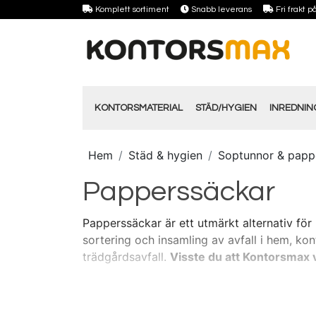
Komplett sortiment
Snabb leverans
Fri frakt 
KONTORSMATERIAL
STÄD/HYGIEN
INREDNI
Hem
Städ & hygien
Soptunnor & papp
Papperssäckar
Papperssäckar är ett utmärkt alternativ för 
sortering och insamling av avfall i hem, kon
trädgårdsavfall.
Visste du att Kontorsmax v