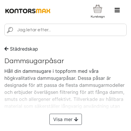
Kundvagn
Städredskap
Dammsugarpåsar
Håll din dammsugare i toppform med våra
högkvalitativa dammsugarpåsar. Dessa påsar är
designade för att passa de flesta dammsugarmodeller
och erbjuder överlägsen filtrering för att fånga damm,
smuts och allergener effektivt. Tillverkade av hållbara
material som säkerställer långvarig användning utan
att kompromissa på prestanda. Byt enkelt ut påsen när
Visa mer
den är full för att säkerställa att din dammsugare alltid
fungerar optimalt. Våra dammsugarpåsar är det