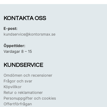
presenter och bidrar till att skapa en mysig och
avslappnande miljö i alla hem. Vi erbjuder även
ljuslyktor med LED-ljus, som är energieffektiva och
KONTAKTA OSS
säkra, vilket gör dem till ett populärt val för moderna
hem.
E-post:
kundservice@kontorsmax.se
Öppettider:
Vardagar 8 – 15
KUNDSERVICE
Omdömen och recensioner
Frågor och svar
Köpvillkor
Retur o reklamationer
Personuppgifter och cookies
Offertförfrågan