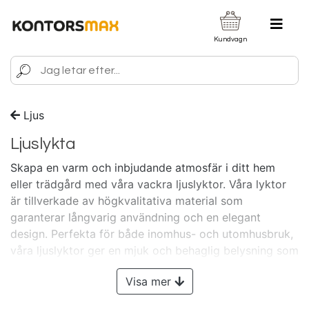
Kundvagn
Ljus
Ljuslykta
Skapa en varm och inbjudande atmosfär i ditt hem
eller trädgård med våra vackra ljuslyktor. Våra lyktor
är tillverkade av högkvalitativa material som
garanterar långvarig användning och en elegant
design. Perfekta för både inomhus- och utomhusbruk,
våra ljuslyktor ger en mjuk och behaglig belysning som
förhöjer stämningen i alla rum. Med olika storlekar och
Visa mer
stilar kan du enkelt hitta den perfekta lyktan för din
inredning. Våra ljuslyktor är också utmärkta som