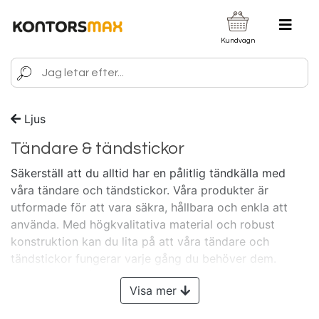
Kundvagn
Ljus
Tändare & tändstickor
Säkerställ att du alltid har en pålitlig tändkälla med
våra tändare och tändstickor. Våra produkter är
utformade för att vara säkra, hållbara och enkla att
använda. Med högkvalitativa material och robust
konstruktion kan du lita på att våra tändare och
tändstickor fungerar varje gång du behöver dem.
Perfekta för både vardagsbruk och nödsituationer,
Visa mer
våra tändare och tändstickor finns i olika storlekar och
designer för att passa alla behov. Håll alltid tändaren