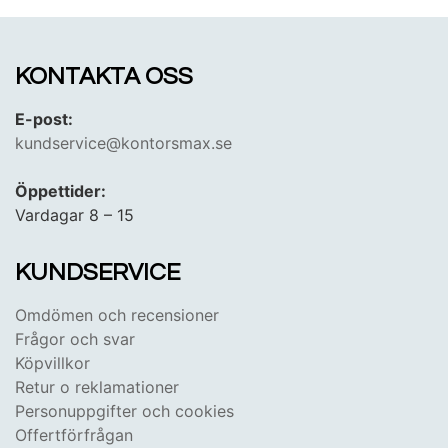
eller tändstickorna inom räckhåll för snabb och
effektiv användning.
KONTAKTA OSS
E-post:
kundservice@kontorsmax.se
Öppettider:
Vardagar 8 – 15
KUNDSERVICE
Omdömen och recensioner
Frågor och svar
Köpvillkor
Retur o reklamationer
Personuppgifter och cookies
Offertförfrågan