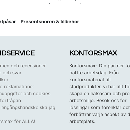
ntpåsar
Presentsnören & tillbehör
DSERVICE
KONTORSMAX
en och recensioner
Kontorsmax- Din partner fö
r och svar
bättre arbetsdag. Från
lkor
kontorsmaterial till
 o reklamationer
städprodukter, vi har allt fö
nuppgifter och cookies
skapa en hälsosam och pro
tförfrågan
arbetsmiljö. Besök oss för
n engångshandske ska jag
lösningar som förenklar oc
förbättrar varje aspekt av d
rsmax för ALLA!
arbetsplats.