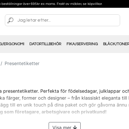
på beställningar över 695kr ex moms. Frakt av möbler, se köpvillkor.
NG/ERGONOMI
DATORTILLBEHÖR
FIKA/SERVERING
BLÄCK/TONE
Presentetiketter
a presentetiketter. Perfekta för födelsedagar, julklappar oc
ika färger, former och designer – från klassiskt eleganta till 
. Lägg till en unik touch på dina paket och gör gåvorna änn
ig som företagare, arbetsgivare och privatkund!
Visa mer