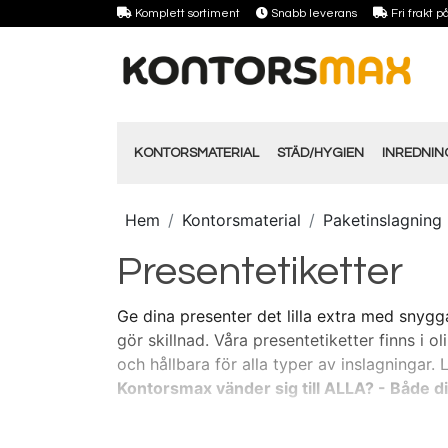
Komplett sortiment
Snabb leverans
Fri frakt 
KONTORSMATERIAL
STÄD/HYGIEN
INREDNI
Hem
Kontorsmaterial
Paketinslagning
Presentetiketter
Ge dina presenter det lilla extra med snygg
gör skillnad. Våra presentetiketter finns i ol
och hållbara för alla typer av inslagningar
Kontorsmax vänder sig till ALLA? - Både d