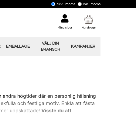
exkl. moms
inkl. moms
Mina sidor
Kundvagn
VÄLJ DIN
R
EMBALLAGE
KAMPANJER
BRANSCH
h andra högtider där en personlig hälsning
lekfulla och festliga motiv. Enkla att fästa
u mer uppskattade!
Visste du att