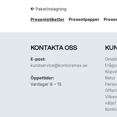
Paketinslagning
Presentetiketter
Presentpapper
Prese
KONTAKTA OSS
KUN
E-post:
Omdöm
kundservice@kontorsmax.se
Frågo
Köpvil
Öppettider:
Retur
Vardagar 8 – 15
Perso
Offer
Vilke
välja?
Konto