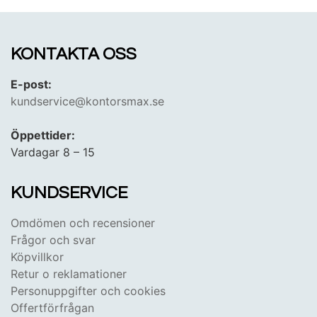
till ALLA? - Både dig som företagare, arbetsgivare
och privatkund!
KONTAKTA OSS
E-post:
kundservice@kontorsmax.se
Öppettider:
Vardagar 8 – 15
KUNDSERVICE
Omdömen och recensioner
Frågor och svar
Köpvillkor
Retur o reklamationer
Personuppgifter och cookies
Offertförfrågan