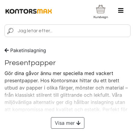
Kundvagn
Paketinslagning
Presentpapper
Gör dina gåvor ännu mer speciella med vackert
presentpapper. Hos Kontorsmax hittar du ett brett
utbud av papper i olika färger, mönster och material –
från klassiskt stilrent till glittrande och lekfullt. Våra
miljövänliga alternativ ger dig hållbar inslagning utan
att kompromissa med kvalitet och estetik. Perfekt för
födelsedagar, jul och andra firanden. Lyft dina
Visa mer
presenter till nästa nivå med vårt exklusiva
presentpapper!
Visste du att Kontorsmax vänder sig