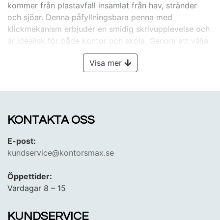
kommer från plastavfall insamlat från hav, stränder
och sjöar. Denna påfyllningsbara penna med
klickmekanism erbjuder en smidig skrivupplevelse och
är idealisk för både kontor och skola. Genom att välja
Pilot Ecoball bidrar du till att minska plastavfall och
Visa mer
skydda våra hav, samtidigt som du får en högkvalitativ
och pålitlig penna.
Visste du att Kontorsmax vänder
sig till ALLA? – Både dig som företagare, arbetsgivare
och privatkund!​
KONTAKTA OSS
E-post:
kundservice@kontorsmax.se
Öppettider:
Vardagar 8 – 15
KUNDSERVICE