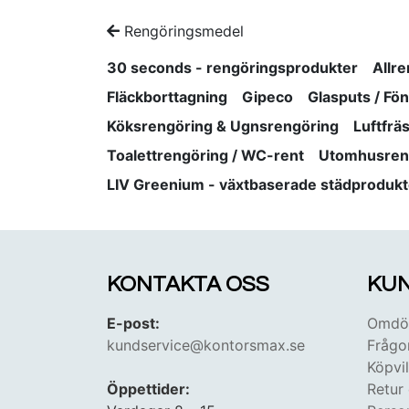
Rengöringsmedel
30 seconds - rengöringsprodukter
Allr
Fläckborttagning
Gipeco
Glasputs / Fö
Köksrengöring & Ugnsrengöring
Luftfrä
Toalettrengöring / WC-rent
Utomhusren
LIV Greenium - växtbaserade städprodukt
KONTAKTA OSS
KUN
E-post:
Omdöm
kundservice@kontorsmax.se
Frågo
Köpvil
Öppettider:
Retur