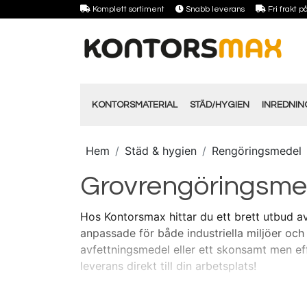
Komplett sortiment
Snabb leverans
Fri frakt 
KONTORSMATERIAL
STÄD/HYGIEN
INREDNI
Hem
Städ & hygien
Rengöringsmedel
Grovrengöringsme
Hos Kontorsmax hittar du ett brett utbud av
anpassade för både industriella miljöer och 
avfettningsmedel eller ett skonsamt men effe
leverans direkt till din arbetsplats!