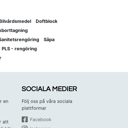
Bilvårdsmedel
Doftblock
kborttagning
Sanitetsrengöring
Såpa
PLS - rengöring
r
SOCIALA MEDIER
r en
Följ oss på våra sociala
plattformar
Facebook
r att