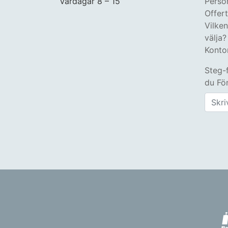
Vardagar 8 – 15
Perso
Offer
Vilke
välja?
Konto
Steg-
du Fön