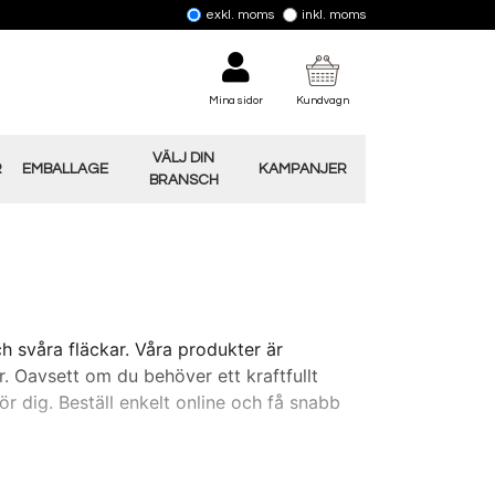
exkl. moms
inkl. moms
Mina sidor
Kundvagn
VÄLJ DIN
R
EMBALLAGE
KAMPANJER
BRANSCH
h svåra fläckar. Våra produkter är
r. Oavsett om du behöver ett kraftfullt
ör dig. Beställ enkelt online och få snabb