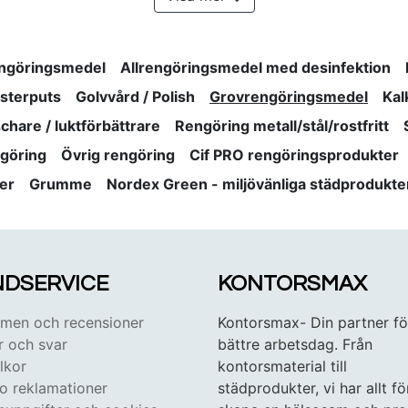
engöringsmedel
Allrengöringsmedel med desinfektion
nsterputs
Golvvård / Polish
Grovrengöringsmedel
Kal
schare / luktförbättrare
Rengöring metall/stål/rostfritt
göring
Övrig rengöring
Cif PRO rengöringsprodukter
er
Grumme
Nordex Green - miljövänliga städprodukte
DSERVICE
KONTORSMAX
en och recensioner
Kontorsmax- Din partner fö
r och svar
bättre arbetsdag. Från
lkor
kontorsmaterial till
 o reklamationer
städprodukter, vi har allt fö