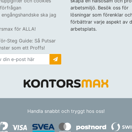
nuppgifter och cookies
skapa en hälsosam och pro
tförfrågan
arbetsmiljö. Besök oss för
n engångshandske ska jag
lösningar som förenklar oc
förbättrar varje aspekt av d
rsmax för ALLA!
arbetsplats.
för-Steg Guide: Så Putsar
ster som ett Proffs!
Handla snabbt och tryggt hos oss!