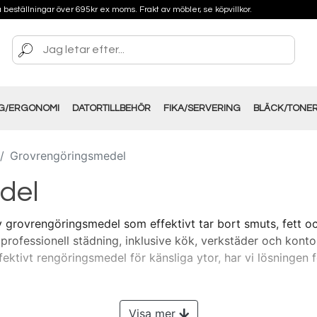
på beställningar över 695kr ex moms. Frakt av möbler, se köpvillkor.
NG/ERGONOMI
DATORTILLBEHÖR
FIKA/SERVERING
BLÄCK/TONE
Grovrengöringsmedel
del
 grovrengöringsmedel som effektivt tar bort smuts, fett oc
professionell städning, inklusive kök, verkstäder och konto
ktivt rengöringsmedel för känsliga ytor, har vi lösningen f
Visa mer