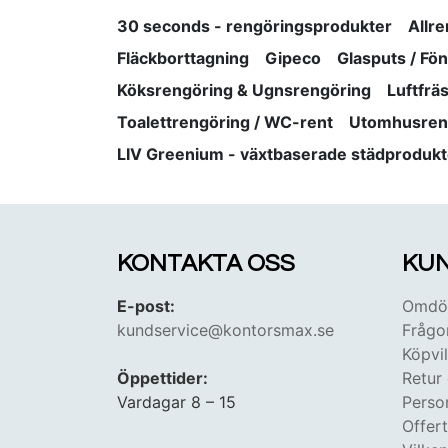
30 seconds - rengöringsprodukter
Allr
Fläckborttagning
Gipeco
Glasputs / Fö
Köksrengöring & Ugnsrengöring
Luftfrä
Toalettrengöring / WC-rent
Utomhusren
LIV Greenium - växtbaserade städprodukt
KONTAKTA OSS
KUN
E-post:
Omdöm
kundservice@kontorsmax.se
Frågo
Köpvil
Öppettider:
Retur
Vardagar 8 – 15
Perso
Offer