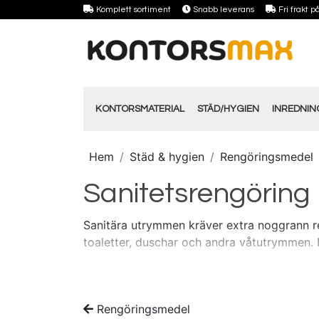
Komplett sortiment
Snabb leverans
Fri frakt 
KONTORSMATERIAL
STÄD/HYGIEN
INREDNI
Hem
Städ & hygien
Rengöringsmedel
Sanitetsrengöring
Sanitära utrymmen kräver extra noggrann ren
toaletter, duschar och andra våtutrymmen. 
Rengöringsmedel