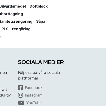
Bilvårdsmedel
Doftblock
kborttagning
Sanitetsrengöring
Såpa
PLS - rengöring
r
SOCIALA MEDIER
r en
Följ oss på våra sociala
plattformar
Facebook
r att
duktiv
Instagram
YouTube