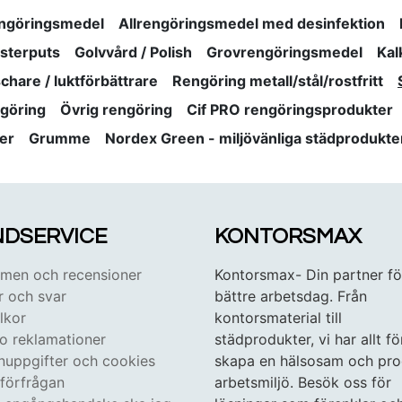
engöringsmedel
Allrengöringsmedel med desinfektion
nsterputs
Golvvård / Polish
Grovrengöringsmedel
Kal
schare / luktförbättrare
Rengöring metall/stål/rostfritt
göring
Övrig rengöring
Cif PRO rengöringsprodukter
er
Grumme
Nordex Green - miljövänliga städprodukte
DSERVICE
KONTORSMAX
en och recensioner
Kontorsmax- Din partner fö
r och svar
bättre arbetsdag. Från
lkor
kontorsmaterial till
 o reklamationer
städprodukter, vi har allt fö
nuppgifter och cookies
skapa en hälsosam och pro
tförfrågan
arbetsmiljö. Besök oss för