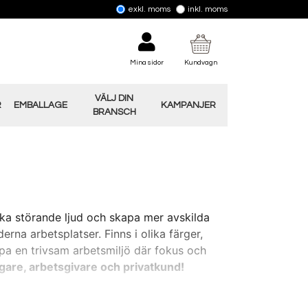
exkl. moms
inkl. moms
Mina sidor
Kundvagn
VÄLJ DIN
R
EMBALLAGE
KAMPANJER
BRANSCH
ska störande ljud och skapa mer avskilda
a arbetsplatser. Finns i olika färger,
apa en trivsam arbetsmiljö där fokus och
gare, arbetsgivare och privatkund!