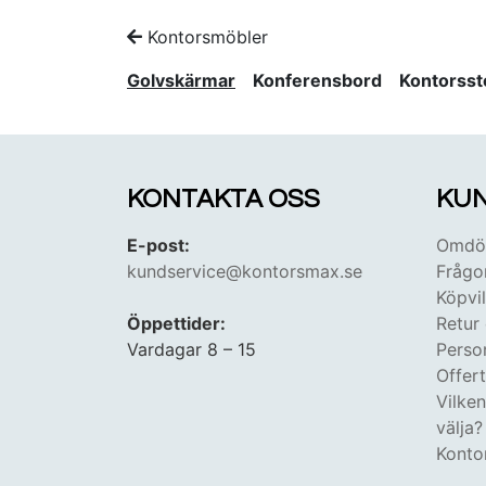
Kontorsmöbler
Golvskärmar
Konferensbord
Kontorsst
KONTAKTA OSS
KUN
E-post:
Omdöm
kundservice@kontorsmax.se
Frågo
Köpvil
Öppettider:
Retur
Vardagar 8 – 15
Perso
Offer
Vilke
välja?
Konto