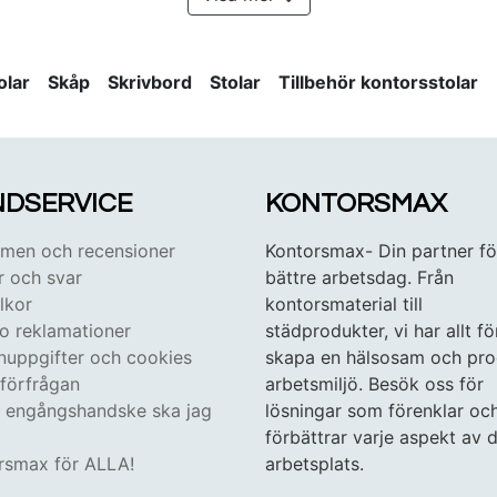
olar
Skåp
Skrivbord
Stolar
Tillbehör kontorsstolar
DSERVICE
KONTORSMAX
en och recensioner
Kontorsmax- Din partner fö
r och svar
bättre arbetsdag. Från
lkor
kontorsmaterial till
 o reklamationer
städprodukter, vi har allt fö
nuppgifter och cookies
skapa en hälsosam och pro
tförfrågan
arbetsmiljö. Besök oss för
n engångshandske ska jag
lösningar som förenklar oc
förbättrar varje aspekt av d
rsmax för ALLA!
arbetsplats.