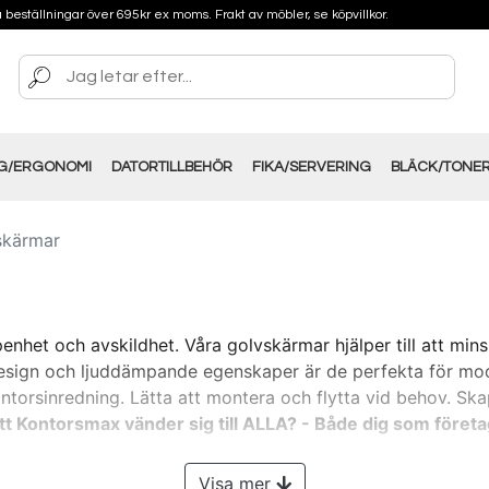
på beställningar över 695kr ex moms. Frakt av möbler, se köpvillkor.
NG/ERGONOMI
DATORTILLBEHÖR
FIKA/SERVERING
BLÄCK/TONE
skärmar
enhet och avskildhet. Våra golvskärmar hjälper till att min
sign och ljuddämpande egenskaper är de perfekta för modern
ontorsinredning. Lätta att montera och flytta vid behov. Sk
tt Kontorsmax vänder sig till ALLA? - Både dig som företa
Visa mer