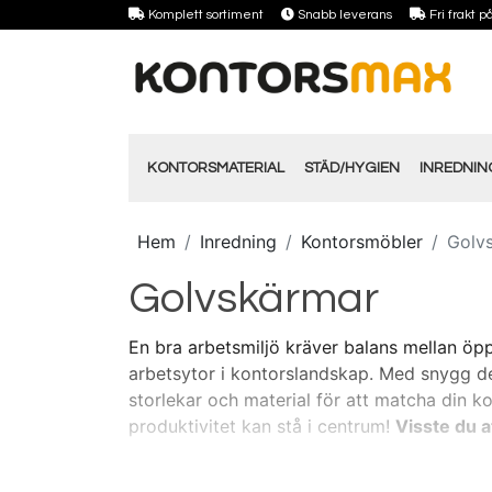
Komplett sortiment
Snabb leverans
Fri frakt 
KONTORSMATERIAL
STÄD/HYGIEN
INREDNI
Hem
Inredning
Kontorsmöbler
Golv
Golvskärmar
En bra arbetsmiljö kräver balans mellan öpp
arbetsytor i kontorslandskap. Med snygg de
storlekar och material för att matcha din k
produktivitet kan stå i centrum!
Visste du a