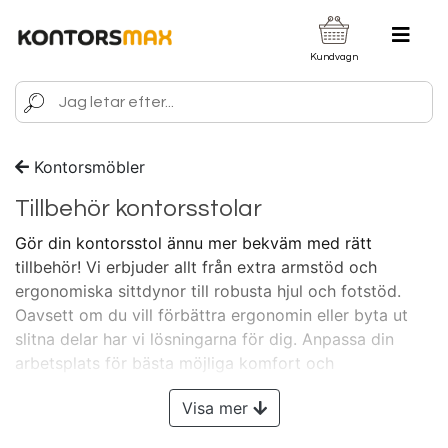
Kundvagn
Kontorsmöbler
Tillbehör kontorsstolar
Gör din kontorsstol ännu mer bekväm med rätt
tillbehör! Vi erbjuder allt från extra armstöd och
ergonomiska sittdynor till robusta hjul och fotstöd.
Oavsett om du vill förbättra ergonomin eller byta ut
slitna delar har vi lösningarna för dig. Anpassa din
arbetsplats för bästa möjliga komfort och
produktivitet!
Visste du att Kontorsmax vänder sig till
Visa mer
ALLA? - Både dig som företagare, arbetsgivare och
privatkund!