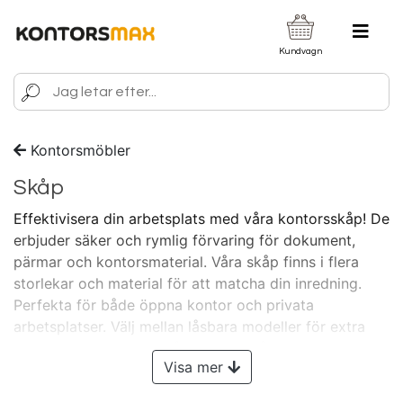
Kundvagn
Kontorsmöbler
Skåp
Effektivisera din arbetsplats med våra kontorsskåp! De
erbjuder säker och rymlig förvaring för dokument,
pärmar och kontorsmaterial. Våra skåp finns i flera
storlekar och material för att matcha din inredning.
Perfekta för både öppna kontor och privata
arbetsplatser. Välj mellan låsbara modeller för extra
säkerhet eller öppna skåp för enkel åtkomst. Skapa en
Visa mer
organiserad och produktiv arbetsmiljö idag!
Visste du
att Kontorsmax vänder sig till ALLA? - Både dig som