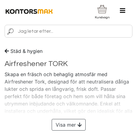
Kundvagn
Städ & hygien
Airfreshener TORK
Skapa en fräsch och behaglig atmosfär med
Airfreshener Tork, designad för att neutralisera dåliga
lukter och sprida en långvarig, frisk doft. Passar
perfekt för både företag och hem som vill hålla sina
utrymmen inbjudande och välkomnande. Enkel att
installera och underhålla, vilket gör den idealisk för alla
typer av miljöer. Luftfräschare med fokus på kvalitet
Visa mer
och effektivitet.
Visste du att Kontorsmax vänder sig
till ALLA?
- Både dig som företagare, arbetsgivare och