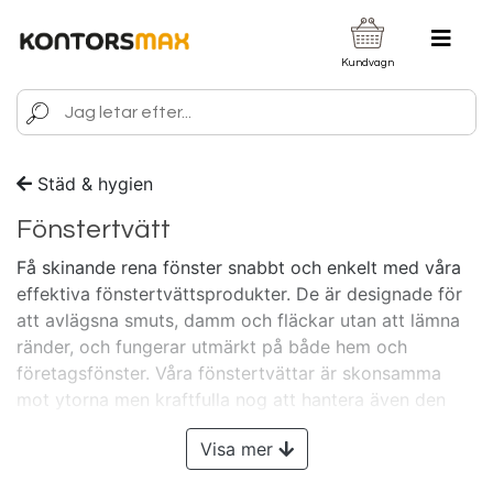
Kundvagn
Städ & hygien
Fönstertvätt
Få skinande rena fönster snabbt och enkelt med våra
effektiva fönstertvättsprodukter. De är designade för
att avlägsna smuts, damm och fläckar utan att lämna
ränder, och fungerar utmärkt på både hem och
företagsfönster. Våra fönstertvättar är skonsamma
mot ytorna men kraftfulla nog att hantera även den
mest envisa smutsen. Perfekt för de som vill ha klara,
Visa mer
skinande fönster varje dag! Visste du att Kontorsmax
vänder sig till ALLA? - Både dig som företagare,